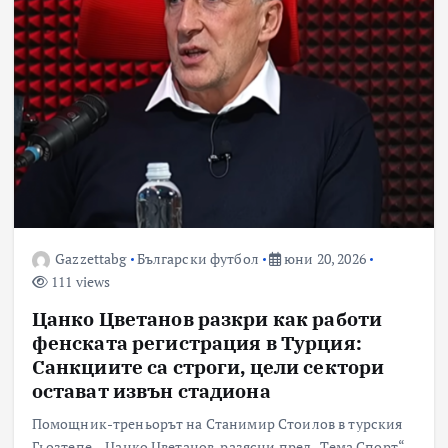
Gazzettabg
Български футбол
юни 20, 2026
111 views
Цанко Цветанов разкри как работи
фенската регистрация в Турция:
Санкциите са строги, цели сектори
остават извън стадиона
Помощник-треньорът на Станимир Стоилов в турския
Гьозтепе – Цанко Цветанов, разясни пред „Тема Спорт“