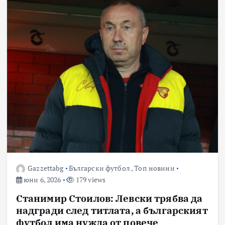
Gazzettabg
Български футбол
,
Топ новини
юни 6, 2026
179 views
Станимир Стоилов: Левски трябва да
надгради след титлата, а българският
футбол има нужда от повече