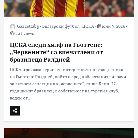
Gazzettabg
Български футбол
,
ЦСКА
юни 9, 2026
131 views
ЦСКА следи халф на Гьозтепе:
„Червените“ са впечатлени от
бразилеца Ралдней
ЦСКА проявява сериозен интерес към полузащитника
на Гьозтепе Ралдней, който е сред набелязаните играчи
за лятната селекция на „червените“, пише Блиц. 27-
годишният бразилец е собственост на турския клуб,
воден от…