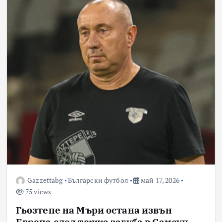
Gazzettabg
Български футбол
май 17, 2026
75 views
Гьозтепе на Мъри остана извън
Европа след тежка загуба в Самсун