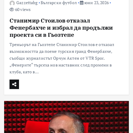
Gazzettabg
Български футбол
юни 23, 2026
60 views
Станимир Стоилов отказал
Фенербахче и избрал да продължи
проекта си в Гьозтепе
Треньорът на Гьозтепе Станимир Стоилов е отказал
възможността да поеме турския гранд Фенербахче,
съобщи журналистът Орчун Актен от VTR Spor.
„Фенерите“ търсеха нов наставник след промени в
клуба, като в…