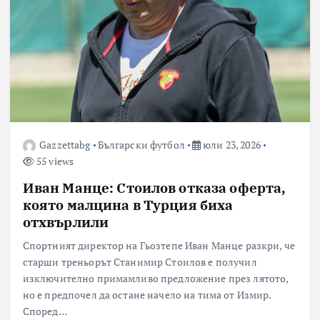
Gazzettabg
Български футбол
юли 23, 2026
55 views
Иван Манце: Стоилов отказа оферта,
която малцина в Турция биха
отхвърлили
Спортният директор на Гьозтепе Иван Манце разкри, че
старши треньорът Станимир Стоилов е получил
изключително примамливо предложение през лятото,
но е предпочел да остане начело на тима от Измир.
Според…