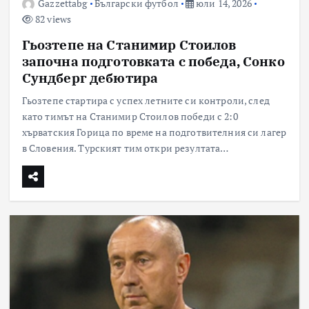
Gazzettabg
Български футбол
юли 14, 2026
82 views
Гьозтепе на Станимир Стоилов
започна подготовката с победа, Сонко
Сундберг дебютира
Гьозтепе стартира с успех летните си контроли, след
като тимът на Станимир Стоилов победи с 2:0
хърватския Горица по време на подготвителния си лагер
в Словения. Турският тим откри резултата…