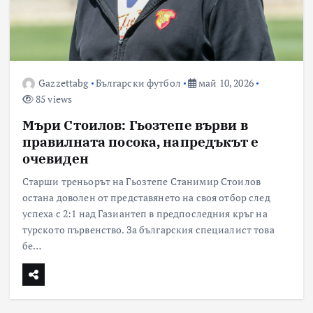
Gazzettabg
Български футбол
май 10, 2026
85 views
Мъри Стоилов: Гьозтепе върви в
правилната посока, напредъкът е
очевиден
Старши треньорът на Гьозтепе Станимир Стоилов
остана доволен от представянето на своя отбор след
успеха с 2:1 над Газиантеп в предпоследния кръг на
турското първенство. За българския специалист това
бе…