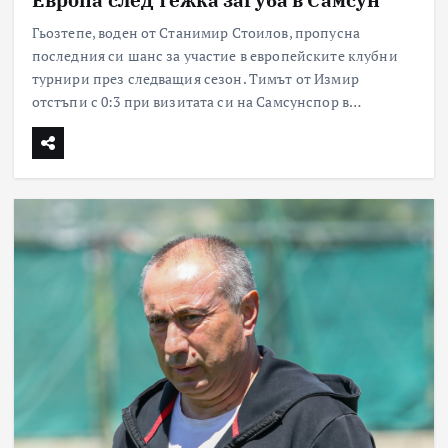
Гьозтепе, воден от Станимир Стоилов, пропусна
последния си шанс за участие в европейските клубни
турнири през следващия сезон. Тимът от Измир
отстъпи с 0:3 при визитата си на Самсунспор в…