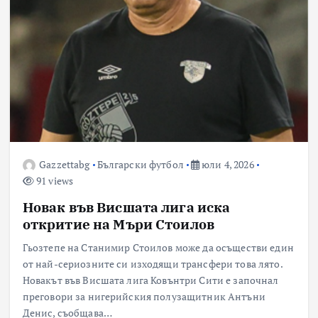
Gazzettabg
Български футбол
юли 4, 2026
91 views
Новак във Висшата лига иска
откритие на Мъри Стоилов
Гьозтепе на Станимир Стоилов може да осъществи един
от най-сериозните си изходящи трансфери това лято.
Новакът във Висшата лига Ковънтри Сити е започнал
преговори за нигерийския полузащитник Антъни
Денис, съобщава…