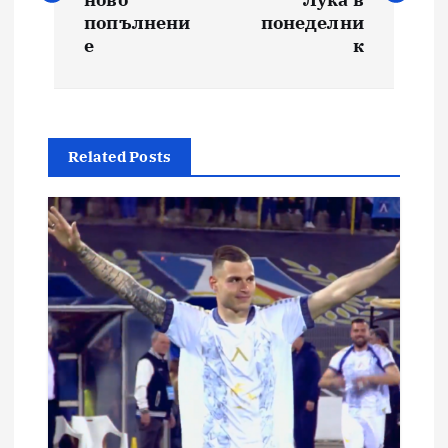
попълнени
понеделни
е
к
Related Posts