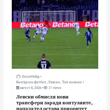
Gazzettabg
Български футбол
,
Левски
,
Топ новини
август 8, 2026
17 views
Левски обмисля нови
трансфери заради контузиите,
нападател остава приоритет