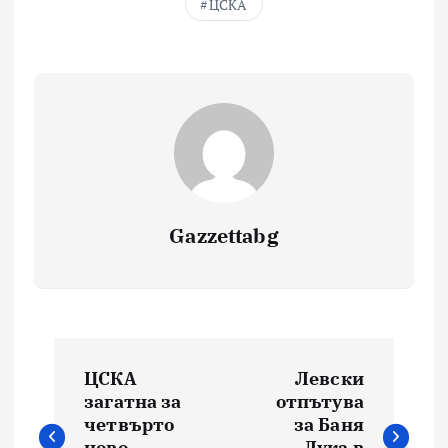
ЦСКА
Gazzettabg
Навигация
ЦСКА
Левски
загатна за
отпътува
четвърто
за Баня
ново
Лука в