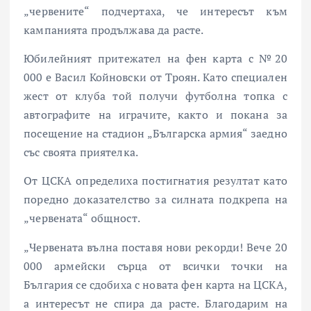
„червените“ подчертаха, че интересът към
кампанията продължава да расте.
Юбилейният притежател на фен карта с №20
000 е Васил Койновски от Троян. Като специален
жест от клуба той получи футболна топка с
автографите на играчите, както и покана за
посещение на стадион „Българска армия“ заедно
със своята приятелка.
От ЦСКА определиха постигнатия резултат като
поредно доказателство за силната подкрепа на
„червената“ общност.
„Червената вълна поставя нови рекорди! Вече 20
000 армейски сърца от всички точки на
България се сдобиха с новата фен карта на ЦСКА,
а интересът не спира да расте. Благодарим на