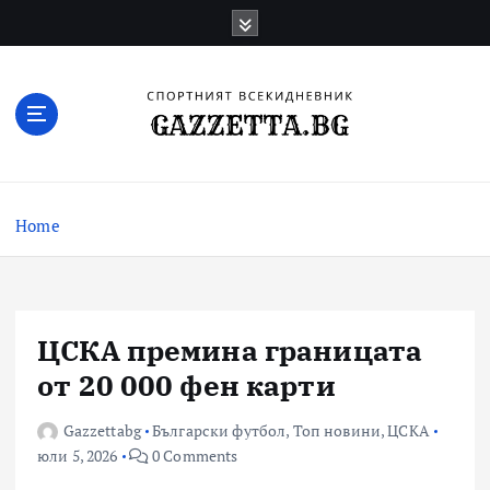
Skip
to
content
Актуални новини за българския футбол,
прогнозни резултати и коментари
Home
ЦСКА премина границата
от 20 000 фен карти
Gazzettabg
Български футбол
,
Топ новини
,
ЦСКА
юли 5, 2026
0 Comments