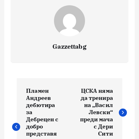
Gazzettabg
Навигация
Пламен
ЦСКА няма
Андреев
да тренира
дебютира
на „Васил
за
Левски“
Дебрецен с
преди мача
добро
с Дери
представя
Сити