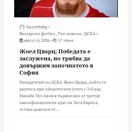
Gazzettabg
Български футбол
,
Топ новини
,
ЦСКА
август 6, 2026
17 views
Жоел Цварц: Победата е
заслужена, но трябва да
довършим започнатото в
София
Нападателят на ЦСКА Жоел Цварц, който се
разписа при убедителния успех с 3:0 над
Макаби Тел Авив в първия мач от третия
квалификационен кръг на Лига Европа,
остана доволен от…