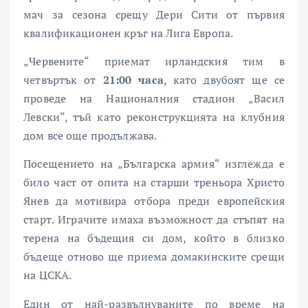
мач за сезона срещу Дери Сити от първия
квалификационен кръг на Лига Европа.
„Червените“ приемат ирландския тим в
четвъртък от
21:00 часа
, като двубоят ще се
проведе на Националния стадион „Васил
Левски“, тъй като реконструкцията на клубния
дом все още продължава.
Посещението на „Българска армия“ изглежда е
било част от опита на старши треньора Христо
Янев да мотивира отбора преди европейския
старт. Играчите имаха възможност да стъпят на
терена на бъдещия си дом, който в близко
бъдеще отново ще приема домакинските срещи
на ЦСКА.
Един от най-развълнуваните по време на