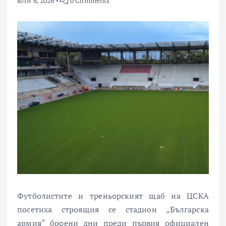
юли 6, 2026
0 Comments
Футболистите и треньорският щаб на ЦСКА
посетиха строящия се стадион „Българска
армия“ броени дни преди първия официален