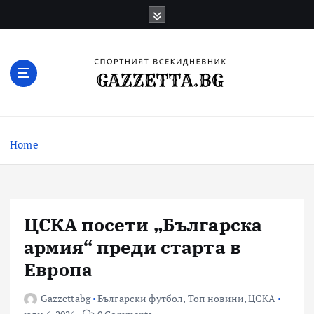
Skip
to
content
Актуални новини за българския футбол,
прогнозни резултати и коментари
Home
ЦСКА посети „Българска
армия“ преди старта в
Европа
Gazzettabg
Български футбол
,
Топ новини
,
ЦСКА