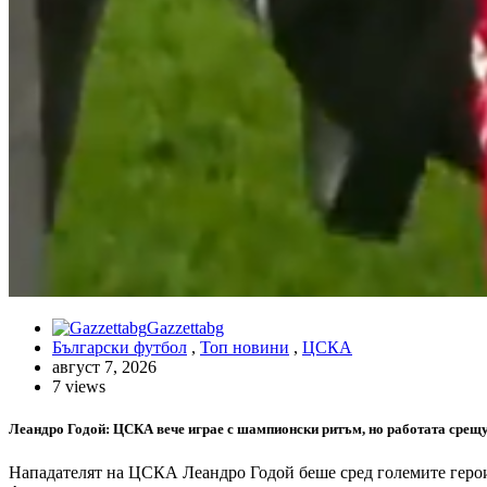
Gazzettabg
Български футбол
,
Топ новини
,
ЦСКА
август 7, 2026
7 views
Леандро Годой: ЦСКА вече играе с шампионски ритъм, но работата срещ
Нападателят на ЦСКА Леандро Годой беше сред големите герои 