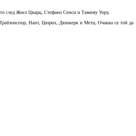
ято след Жоел Цварц, Стефано Сенси и Тамиму Уору.
Трабзонспор, Нант, Цюрих, Дюнкерк и Метц. Очаква се той да