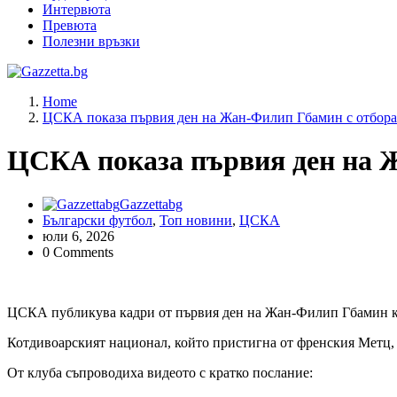
Интервюта
Превюта
Полезни връзки
Актуални новини за българския футбол, прогнозни резултати 
Home
ЦСКА показа първия ден на Жан-Филип Гбамин с отбора
ЦСКА показа първия ден на 
Gazzettabg
Български футбол
,
Топ новини
,
ЦСКА
юли 6, 2026
0 Comments
ЦСКА публикува кадри от първия ден на Жан-Филип Гбамин кат
Котдивоарският национал, който пристигна от френския Метц, 
От клуба съпроводиха видеото с кратко послание: