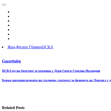
Жан-Филип Гбамин
ЦСКА
Gazzettabg
Навигация
ЦСКА пусна билетите за реванша с Дери Сити в Северна Ирландия
Борац завърши ремонта на стадиона, секторът за феновете на Левски е с 
Related Posts