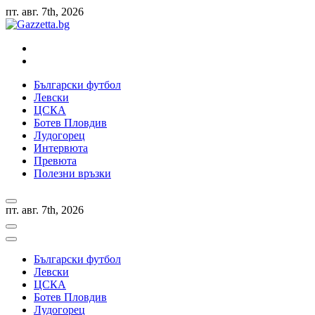
Skip
пт. авг. 7th, 2026
to
content
Актуални новини за българския футбол, прогнозни резултати 
Български футбол
Левски
ЦСКА
Ботев Пловдив
Лудогорец
Интервюта
Превюта
Полезни връзки
пт. авг. 7th, 2026
Български футбол
Левски
ЦСКА
Ботев Пловдив
Лудогорец