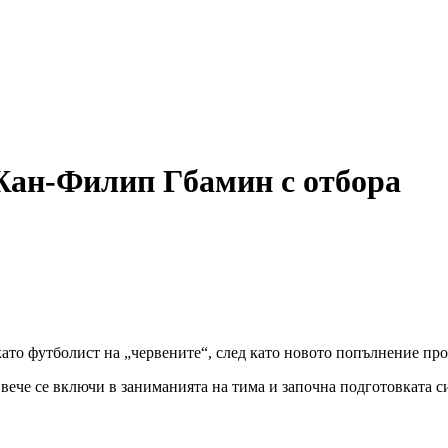
и коментари
Жан-Филип Гбамин с отбора
о футболист на „червените“, след като новото попълнение пров
вече се включи в заниманията на тима и започна подготовката 