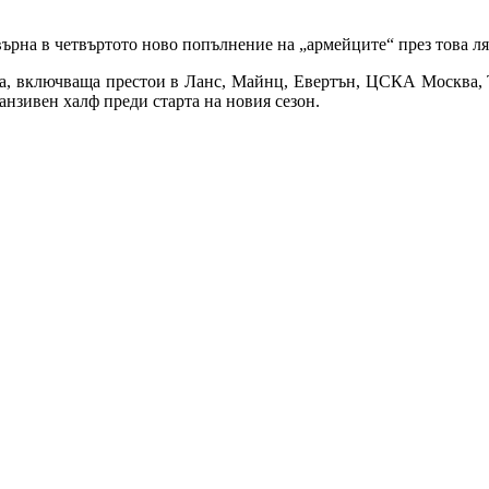
ърна в четвъртото ново попълнение на „армейците“ през това л
ка, включваща престои в Ланс, Майнц, Евертън, ЦСКА Москва, 
анзивен халф преди старта на новия сезон.