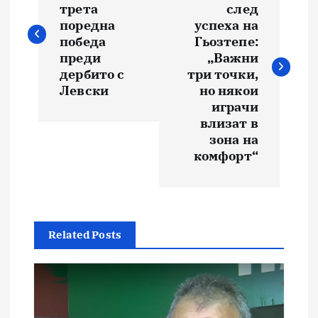
трета
след
поредна
успеха на
победа
Гьозтепе:
преди
„Важни
дербито с
три точки,
Левски
но някои
играчи
влизат в
зона на
комфорт“
Related Posts