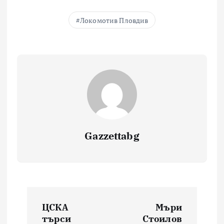
Локомотив Пловдив
Gazzettabg
Навигация
ЦСКА
Мъри
търси
Стоилов