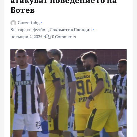
Ботев
Gazzettabg
Български футбол
,
Локомотив Пловдив
ноември 2, 2025
0 Comments