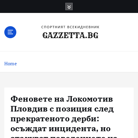
Skip
to
content
Актуални новини за българския футбол,
прогнозни резултати и коментари
Home
Феновете на Локомотив
Пловдив с позиция след
прекратеното дерби:
осъждат инцидента, но
атакуват поведението на