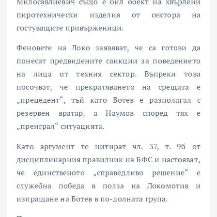
Милосавлиевич също е бил обект на хвърлени
пиротехнически изделия от сектора на
гостуващите привърженици.
Феновете на Локо заявяват, че са готови да
понесат предвидените санкции за поведението
на лица от техния сектор. Въпреки това
посочват, че прекратяването на срещата е
„прецедент“, тъй като Ботев е разполагал с
резервен вратар, а Наумов според тях е
„преиграл“ ситуацията.
Като аргумент те цитират чл. 37, т. 9б от
дисциплинарния правилник на БФС и настояват,
че единственото „справедливо решение“ е
служебна победа в полза на Локомотив и
изпращане на Ботев в по-долната група.