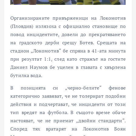
Организираните привърженици на Локомотив
(Пловдив) излязоха с официално становище по
повод инцидентите, довели до прекратяването
на градското дерби срещу Ботев. Срещата на
стадион „Локомотив“ бе спряна в 41-ата минута
при резултат 1:1, след като стражът на гостите
Даниел Наумов бе уцелен в главата с хвърлена
бутилка вода.
В позицията си „черно-белите“ фенове
категорично заявяват, че не толерират подобни
действия и подчертават, че инциденти от този
тип вредят на футбола. В същото време обаче
настояват, че не приемат „двойни стандарти“.
Според тях вратарят на Локомотив Боян