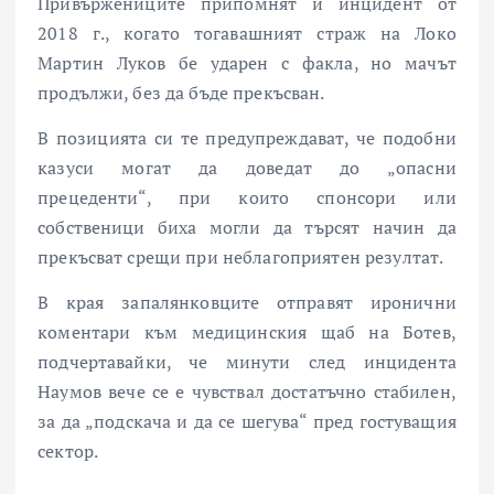
Привържениците припомнят и инцидент от
2018 г., когато тогавашният страж на Локо
Мартин Луков бе ударен с факла, но мачът
продължи, без да бъде прекъсван.
В позицията си те предупреждават, че подобни
казуси могат да доведат до „опасни
прецеденти“, при които спонсори или
собственици биха могли да търсят начин да
прекъсват срещи при неблагоприятен резултат.
В края запалянковците отправят иронични
коментари към медицинския щаб на Ботев,
подчертавайки, че минути след инцидента
Наумов вече се е чувствал достатъчно стабилен,
за да „подскача и да се шегува“ пред гостуващия
сектор.