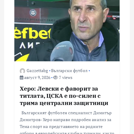
Gazzettabg
Български футбол
август 9, 2026
7 views
Херо: Левски е фаворит за
титлата, ЦСКА е по-силен с
трима централни защитници
Българският футболен специалист Димитър
Димитров- Херо направи подробен анализ за
Тема спорт на представянето на родните
отбори в европейските клубни турнири, както