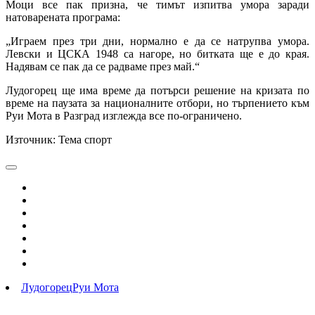
Моци все пак призна, че тимът изпитва умора заради
натоварената програма:
„Играем през три дни, нормално е да се натрупва умора.
Левски и ЦСКА 1948 са нагоре, но битката ще е до края.
Надявам се пак да се радваме през май.“
Лудогорец ще има време да потърси решение на кризата по
време на паузата за националните отбори, но търпението към
Руи Мота в Разград изглежда все по-ограничено.
Източник: Тема спорт
Лудогорец
Руи Мота