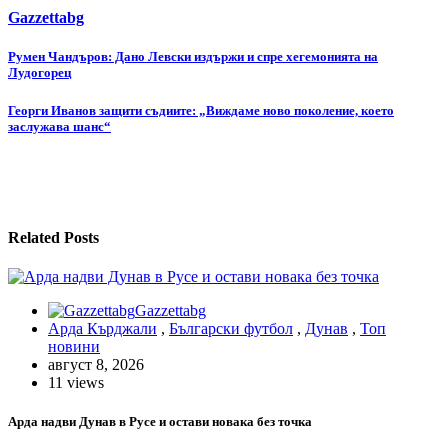
Gazzettabg
Навигация
Румен Чандъров: Дано Левски издържи и спре хегемонията на
Лудогорец
Георги Иванов защити съдиите: „Виждаме ново поколение, което
заслужава шанс“
Related Posts
Gazzettabg
Арда Кърджали
,
Български футбол
,
Дунав
,
Топ
новини
август 8, 2026
11 views
Арда надви Дунав в Русе и остави новака без точка