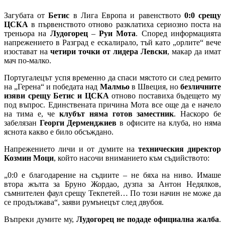
Загубата от
Бетис
в Лига Европа и равенството
0:0 срещу
ЦСКА
в първенството отново разклатиха сериозно поста на
треньора на
Лудогорец
–
Руи Мота
. Според информацията
напрежението в Разград е ескалирало, тъй като „орлите“ вече
изостават на
четири точки от лидера Левски
, макар да имат
мач по-малко.
Португалецът успя временно да спаси мястото си след ремито
на „Герена“ и победата над
Малмьо
в Швеция, но
безличните
изяви срещу Бетис и ЦСКА
отново поставиха бъдещето му
под въпрос. Единствената причина Мота все още да е начело
на тима е, че
клубът няма готов заместник
. Наскоро бе
забелязан
Георги Дерменджиев
в офисите на клуба, но няма
яснота какво е било обсъждано.
Напрежението личи и от думите на
техническия директор
Козмин Моци
, който насочи вниманието към съдийството:
„0:0 е благодарение на съдиите – не бяха на ниво. Имаше
втора жълта за Бруно Жордао, дузпа за Антон Недялков,
съмнителен фаул срещу Текпетей… По този начин не може да
се продължава“, заяви румънецът след двубоя.
Въпреки думите му,
Лудогорец не подаде официална жалба
.