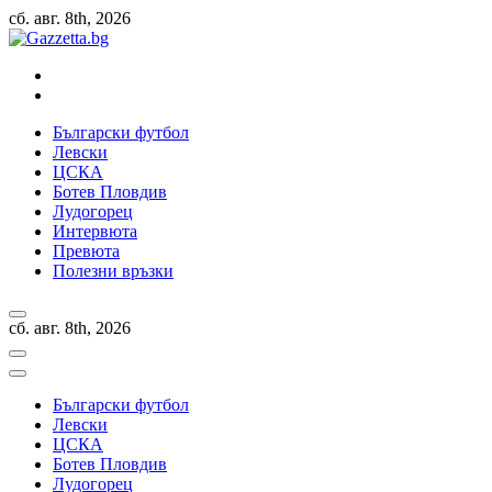
Skip
сб. авг. 8th, 2026
to
content
Актуални новини за българския футбол, прогнозни резултати и
коментари
Български футбол
Левски
ЦСКА
Ботев Пловдив
Лудогорец
Интервюта
Превюта
Полезни връзки
сб. авг. 8th, 2026
Български футбол
Левски
ЦСКА
Ботев Пловдив
Лудогорец