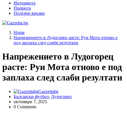
Интервюта
Превюта
Полезни връзки
Актуални новини за българския футбол, прогнозни резултати и
Home
коментари
Напрежението в Лудогорец расте: Руи Мота отново е
под заплаха след слаби резултати
Напрежението в Лудогорец
расте: Руи Мота отново е под
заплаха след слаби резултати
Gazzettabg
Български футбол
,
Лудогорец
октомври 7, 2025
0 Comments