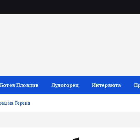
 резултати и коментари
Ботев Пловдив
Лудогорец
Интервюта
П
рац на Герена