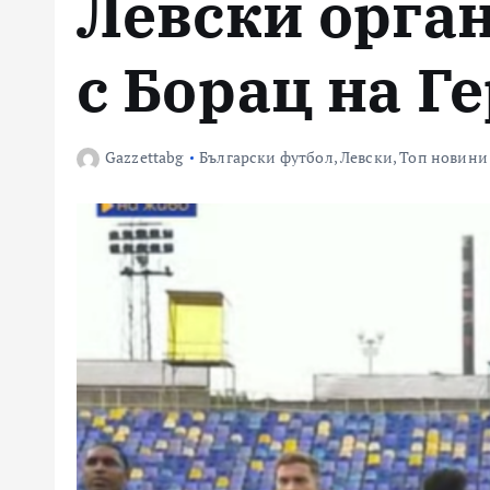
Левски орган
с Борац на Г
Gazzettabg
Български футбол
,
Левски
,
Топ новини