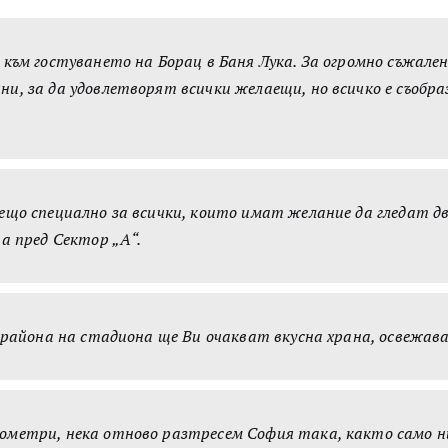
 към гостуването на Борац в Баня Лука. За огромно съжал
и, за да удовлетворят всички желаещи, но всичко е съобра
ещо специално за всички, които имат желание да гледат дв
а пред Сектор „А“.
в района на стадиона ще Ви очакват вкусна храна, освежав
метри, нека отново разтресем София така, както само ние