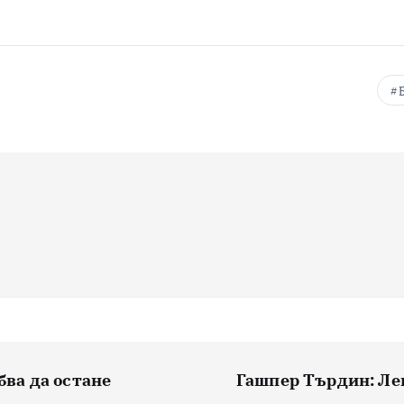
бва да остане
Гашпер Търдин: Лев