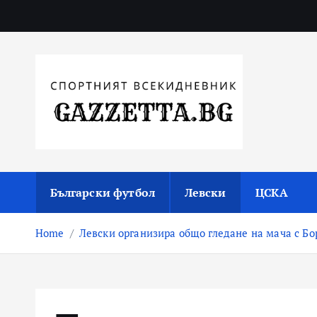
Skip
to
content
Актуални новини за българския футбол, прогнозни
Български футбол
Левски
ЦСКА
Home
Левски организира общо гледане на мача с Бо