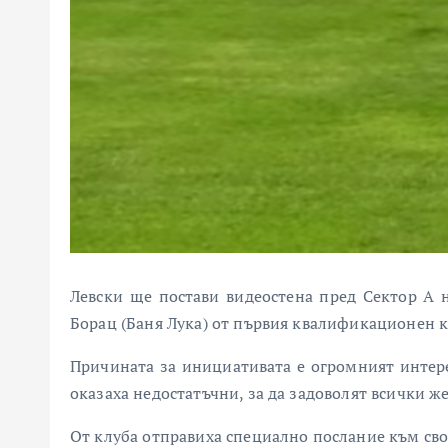
Левски ще постави видеостена пред Сектор А 
Борац (Баня Лука) от първия квалификационен 
Причината за инициативата е огромният интере
оказаха недостатъчни, за да задоволят всички ж
От клуба отправиха специално послание към св