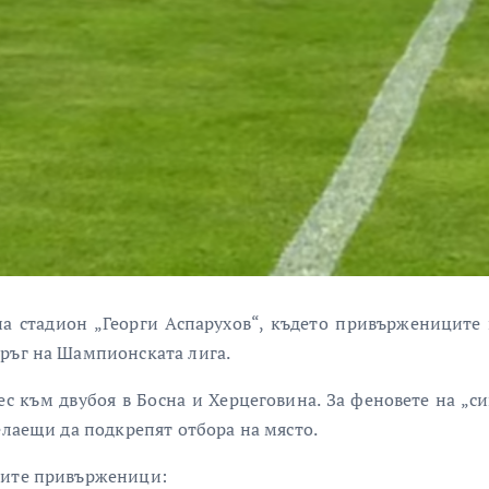
на стадион „Георги Аспарухов“, където привържениците 
кръг на Шампионската лига.
с към двубоя в Босна и Херцеговина. За феновете на „с
елаещи да подкрепят отбора на място.
оите привърженици: