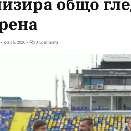
изира общо гле
ерена
юли 6, 2026
0 Comments