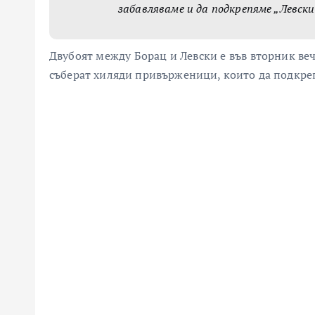
забавляваме и да подкрепяме „Левски
Двубоят между Борац и Левски е във вторник веч
съберат хиляди привърженици, които да подкреп