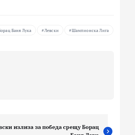
Борац Баня Лука
Левски
Шампионска Лига
ски излиза за победа срещу Борац