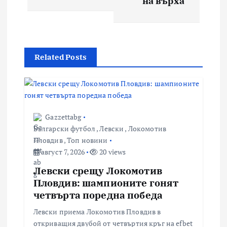
на върха
Related Posts
Gazzettabg
Български футбол
,
Левски
,
Локомотив
Пловдив
,
Топ новини
август 7, 2026
20 views
Левски срещу Локомотив
Пловдив: шампионите гонят
четвърта поредна победа
Левски приема Локомотив Пловдив в
откриващия двубой от четвъртия кръг на efbet