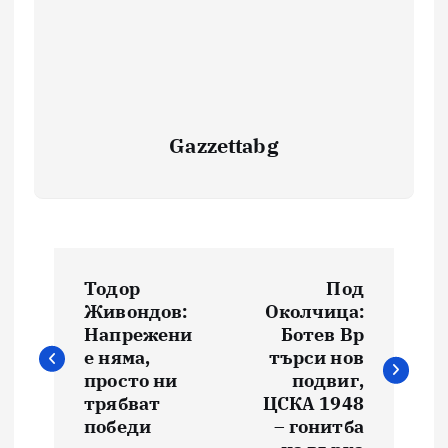
Gazzettabg
Навигация
Тодор
Под
Живондов:
Околчица:
Напрежени
Ботев Вр
е няма,
търси нов
просто ни
подвиг,
трябват
ЦСКА 1948
победи
– гонитба