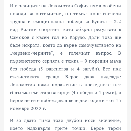
И в редиците на Локомотив София няма особени
поводи за оптимизъм, но тимът поне спечели
трудна и емоционална победа за Купата – 3:2
над Рилски спортист, като обърна резултата в
Самоков с късен гол на Карузо. Дали това ще
бъде искрата, която да върне самочувствието на
„червено-черните“, е големият въпрос. В
първенството серията е тежка – 9 поредни мача
без победа (5 равенства и 4 загуби). Все пак
статистиката срещу Берое дава надежда:
Локомотив няма поражение в последните пет
сблъсъка със старозагорци (4 победи и 1 реми), а
Берое не ги е побеждавал вече две години – от 13
ноември 2022 г.
И за двата тима този двубой носи значение,
което надхвърля трите точки. Берое търси