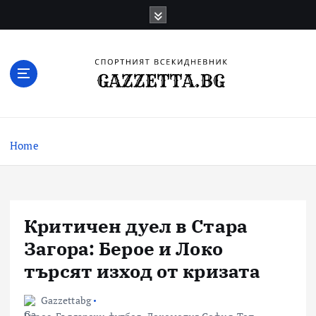
Skip
to
content
Актуални новини за българския футбол,
прогнозни резултати и коментари
Home
Критичен дуел в Стара
Загора: Берое и Локо
търсят изход от кризата
Gazzettabg