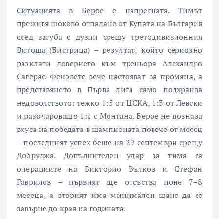
Ситуацията в Берое е напрегната. Тимът
преживя шоково отпадане от Купата на България
след загуба с дузпи срещу третодивизионния
Витоша (Бистрица) – резултат, който сериозно
разклати доверието към треньора Алехандро
Сагерас. Феновете вече настояват за промяна, а
представянето в Първа лига само подхранва
недоволството: тежко 1:5 от ЦСКА, 1:3 от Левски
и разочароващо 1:1 с Монтана. Берое не познава
вкуса на победата в шампионата повече от месец
– последният успех беше на 29 септември срещу
Добруджа. Допълнителен удар за тима са
операциите на Викторио Вълков и Стефан
Гаврилов – първият ще отсъства поне 7–8
месеца, а вторият има минимален шанс да се
завърне до края на годината.