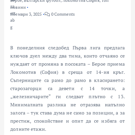
Берое
,
Български футбол
,
Локомотив София
,
Топ
новини
ноември 3, 2025
0 Comments
В понеделния следобед Първа лига предлага
ключов дуел между два тима, които отчаяно се
нуждаят от промяна в посоката – Берое приема
Локомотив (София) в среща от 14-ия кръг.
Съперниците са рамо до рамо в класирането:
старозагорци са девети с 14 точки, а
„железничарите“ ги следват плътно с 13.
Минималната разлика не отразява напълно
залога – тук става дума не само за позиции, а за
престиж, спокойствие и опит да се избяга от
долните етажи.