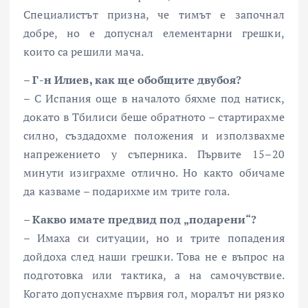
Специалистът призна, че тимът е започнал
добре, но е допуснал елементарни грешки,
които са решили мача.
– Г-н Илиев, как ще обобщите двубоя?
– С Испания още в началото бяхме под натиск,
докато в Тбилиси беше обратното – стартирахме
силно, създадохме положения и използвахме
напрежението у съперника. Първите 15–20
минути изиграхме отлично. Но както обичаме
да казваме – подарихме им трите гола.
– Какво имате предвид под „подарени“?
– Имаха си ситуации, но и трите попадения
дойдоха след наши грешки. Това не е въпрос на
подготовка или тактика, а на самочувствие.
Когато допуснахме първия гол, моралът ни рязко