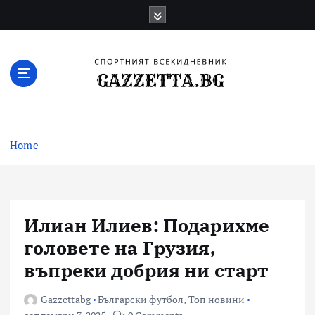
Skip
to
content
Актуални новини за българския футбол,
прогнозни резултати и коментари
Home
Илиан Илиев: Подарихме
головете на Грузия,
въпреки добрия ни старт
Gazzettabg
Български футбол
,
Топ новини