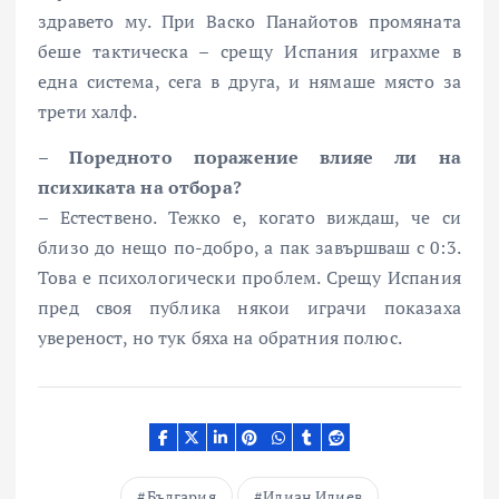
здравето му. При Васко Панайотов промяната
беше тактическа – срещу Испания играхме в
една система, сега в друга, и нямаше място за
трети халф.
– Поредното поражение влияе ли на
психиката на отбора?
– Естествено. Тежко е, когато виждаш, че си
близо до нещо по-добро, а пак завършваш с 0:3.
Това е психологически проблем. Срещу Испания
пред своя публика някои играчи показаха
увереност, но тук бяха на обратния полюс.
България
Илиан Илиев