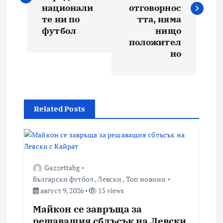
национали
отговорнос
те ни по
тта, няма
футбол
нищо
положител
но
Related Posts
Gazzettabg
Български футбол
,
Левски
,
Топ новини
август 9, 2026
13 views
Майкон се завръща за
решаващия сблъсък на Левски