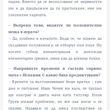
падна. Вместо да се възползваме от нервността
им и да продължим да ги притискаме, ние им
улеснихме задачата.
– Въпреки това, видяхте ли положителни
неща в играта?
– Да, особено в началото. Видя се, че можем да
създаваме положения и че отборът има лице. Но
когато губиш концентрация и допускаш
елементарни грешки, няма как да вземеш точки.
– Направихте промени в състава спрямо
мача с Испания. С какво бяха продиктувани?
– Времето за възстановяване беше кратко – три
дни и пътуване. Иван Чочев ми каза, че трудно
ще изиграе и двата мача като титуляр. Илия
Груев имаше проблеми, но все пак влезе и се
справи. Надявам се да няма последствия за