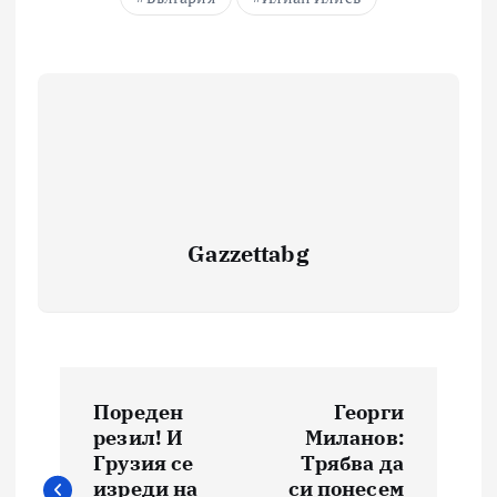
Gazzettabg
Навигация
Пореден
Георги
резил! И
Миланов:
Грузия се
Трябва да
изреди на
си понесем