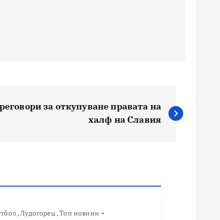
реговори за откупуване правата на
халф на Славия
утбол
,
Лудогорец
,
Топ новини