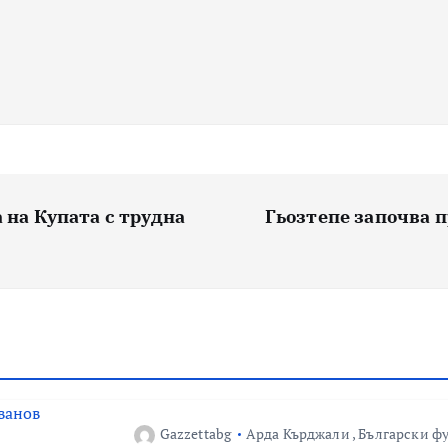
 на Купата с трудна
Гьозтепе започва п
Gazzettabg
Арда Кърджали
,
Български ф