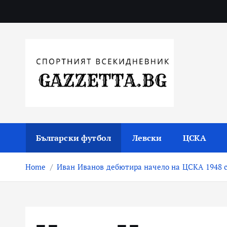
Skip
to
content
Актуални новини за българския футбол, прогнозни
Български футбол
Левски
ЦСКА
Home
Иван Иванов дебютира начело на ЦСКА 1948 с