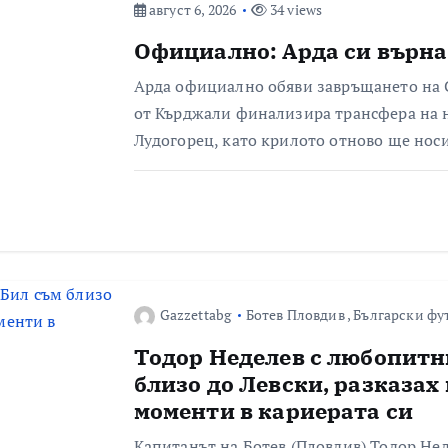
август 6, 2026
34 views
Официално: Арда си върна
Арда официално обяви завръщането на С
от Кърджали финализира трансфера на 
Лудогорец, като крилото отново ще нос
Gazzettabg
Ботев Пловдив
,
Български фу
Тодор Неделев с любопитн
близо до Левски, разказах
моменти в кариерата си
Капитанът на Ботев (Пловдив) Тодор Не