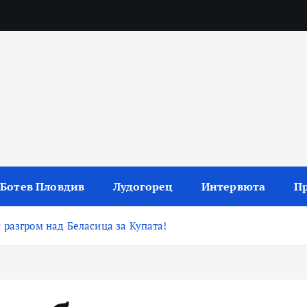
 резултати и коментари
Ботев Пловдив
Лудогорец
Интервюта
П
 разгром над Беласица за Купата!