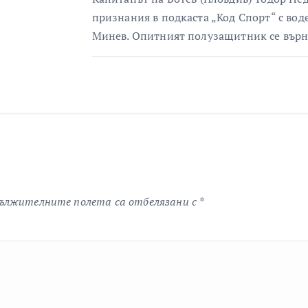
признания в подкаста „Код Спорт“ с в
Минев. Опитният полузащитник се вър
ължителните полета са отбелязани с
*