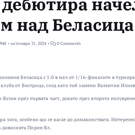
 дебютира наче
ом над Беласица
948
октомври 31, 2024
0 Comments
ионния Беласица с 5:0 в мач от 1/16-финалите в турнира
клуба от Бистрица, след като той замени Валентин Илиев 
 Бузон през първата част, докато през второто полувреме
ра лига, особено що се касае до домакинствата. Интересно
в дивизията Пирин Бл.