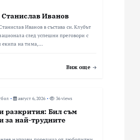
 Станислав Иванов
танислав Иванов в състава си. Клубът
национала след успешни преговори с
и екипа на тима,…
Виж още
тбол
август 6, 2026
36 views
и разкрития: Бил съм
 и за най-трудните
делев направи поредица от любопитни