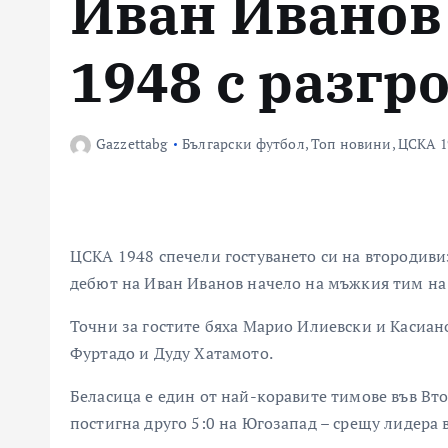
Иван Иванов
1948 с разгр
Gazzettabg
Български футбол
,
Топ новини
,
ЦСКА 1
ЦСКА 1948 спечели гостуването си на втородивиз
дебют на Иван Иванов начело на мъжкия тим на 
Точни за гостите бяха Марио Илиевски и Касиано
Фуртадо и Дуду Хатамото.
Беласица е един от най-коравите тимове във Вто
постигна друго 5:0 на Югозапад – срещу лидера 