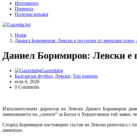
Интервюта
Превюта
Полезни връзки
Актуални новини за българския футбол, прогнозни резултати 
Home
Даниел Боримиров: Левски е по-силен от миналия сезон, 
Даниел Боримиров: Левски е п
Gazzettabg
Български футбол
,
Левски
,
Топ новини
юли 6, 2026
0 Comments
Изпълнителният директор на Левски Даниел Боримиров демо
заминаването на „сините“ за Босна и Херцеговина той заяви, че
Според Боримиров настоящият състав на Левски разполага с по
шампион.