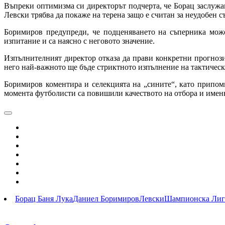
Въпреки оптимизма си директорът подчерта, че Борац заслужав
Левски трябва да покаже на терена защо е считан за неудобен 
Боримиров предупреди, че подценяването на съперника може
изпитание и са наясно с неговото значение.
Изпълнителният директор отказа да прави конкретни прогнози 
него най-важното ще бъде стриктното изпълнение на тактичес
Боримиров коментира и селекцията на „сините“, като припомн
момента футболисти са повишили качеството на отбора и именн
Борац Баня Лука
Даниел Боримиров
Левски
Шампионска Лиг