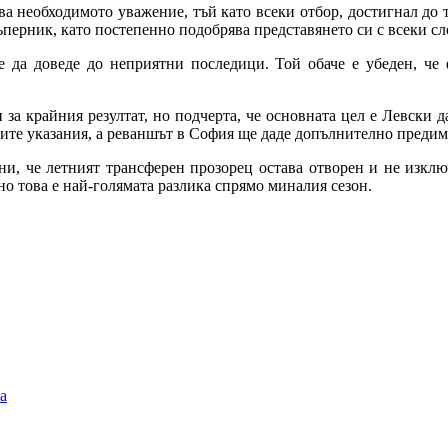
а необходимото уважение, тъй като всеки отбор, достигнал до т
съперник, като постепенно подобрява представянето си с всеки сл
 да доведе до неприятни последици. Той обаче е убеден, че
за крайния резултат, но подчерта, че основната цел е Левски 
ките указания, а реваншът в София ще даде допълнително преди
и, че летният трансферен прозорец остава отворен и не изклю
о това е най-голямата разлика спрямо миналия сезон.
а