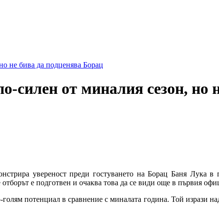
и коментари
но не бива да подценява Борац
о-силен от миналия сезон, но 
нстрира увереност преди гостуването на Борац Баня Лука в
 отборът е подготвен и очаква това да се види още в първия офиц
-голям потенциал в сравнение с миналата година. Той изрази над