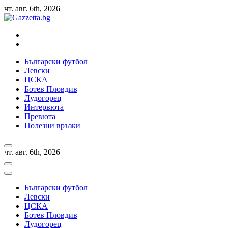
Skip
чт. авг. 6th, 2026
to
content
Актуални новини за българския футбол, прогнозни резултати 
Български футбол
Левски
ЦСКА
Ботев Пловдив
Лудогорец
Интервюта
Превюта
Полезни връзки
чт. авг. 6th, 2026
Български футбол
Левски
ЦСКА
Ботев Пловдив
Лудогорец