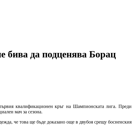
не бива да подценява Борац
 първия квалификационен кръг на Шампионската лига. Преди
иален мач за сезона.
ежда, че това ще бъде доказано още в двубоя срещу босненския