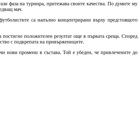
ази фаза на турнира, притежава своите качества. По думите му
едващ мач.
 футболистите са напълно концентрирани върху предстоящото
да постигне положителен резултат още в първата среща. Според
мство с подкрепата на привържениците.
чи нови промени в състава. Той е убеден, че привлечените до