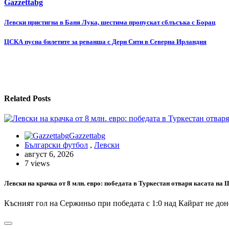
Gazzettabg
Навигация
Левски пристигна в Баня Лука, шестима пропускат сблъсъка с Борац
ЦСКА пусна билетите за реванша с Дери Сити в Северна Ирландия
Related Posts
Gazzettabg
Български футбол
,
Левски
август 6, 2026
7 views
Левски на крачка от 8 млн. евро: победата в Туркестан отваря касата на
Късният гол на Сержиньо при победата с 1:0 над Кайрат не до