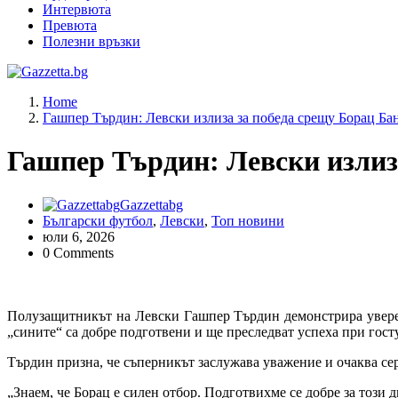
Интервюта
Превюта
Полезни връзки
Актуални новини за българския футбол, прогнозни резултати 
Home
Гашпер Търдин: Левски излиза за победа срещу Борац Ба
Гашпер Търдин: Левски излиз
Gazzettabg
Български футбол
,
Левски
,
Топ новини
юли 6, 2026
0 Comments
Полузащитникът на Левски Гашпер Търдин демонстрира увере
„сините“ са добре подготвени и ще преследват успеха при гост
Търдин призна, че съперникът заслужава уважение и очаква сери
„Знаем, че Борац е силен отбор. Подготвихме се добре за този 