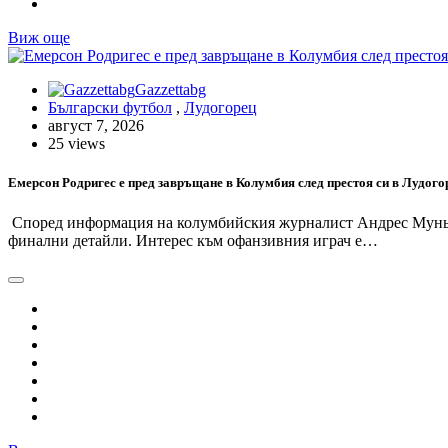
Виж още
Gazzettabg
Български футбол
,
Лудогорец
август 7, 2026
25 views
Емерсон Родригес е пред завръщане в Колумбия след престоя си в Лудого
Според информация на колумбийския журналист Андрес Муньос,
финални детайли. Интерес към офанзивния играч е…