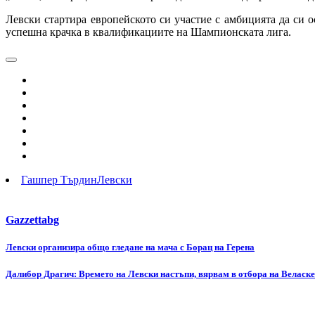
Левски стартира европейското си участие с амбицията да си 
успешна крачка в квалификациите на Шампионската лига.
Гашпер Търдин
Левски
Gazzettabg
Навигация
Левски организира общо гледане на мача с Борац на Герена
Далибор Драгич: Времето на Левски настъпи, вярвам в отбора на Веласке