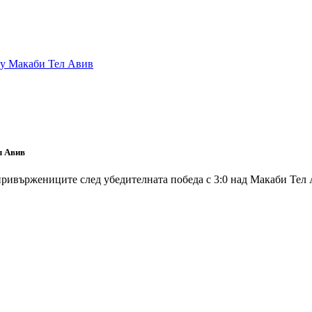
л Авив
ивържениците след убедителната победа с 3:0 над Макаби Тел 