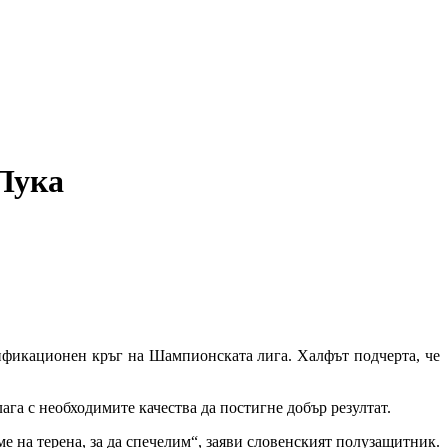
 Лука
фикационен кръг на Шампионската лига. Халфът подчерта, че
ага с необходимите качества да постигне добър резултат.
ме на терена, за да спечелим“, заяви словенският полузащитник.