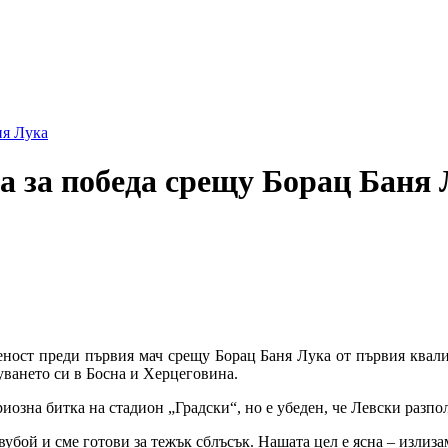
и коментари
ня Лука
а за победа срещу Борац Баня
ност преди първия мач срещу Борац Баня Лука от първия квали
уването си в Босна и Херцеговина.
озна битка на стадион „Градски“, но е убеден, че Левски разпол
двубой и сме готови за тежък сблъсък. Нашата цел е ясна – излиза