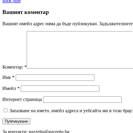
Виж още
Вашият коментар
Вашият имейл адрес няма да бъде публикуван.
Задължителните 
Коментар:
*
Име
*
Имейл
*
Интернет страница
Запазване на името, имейл адреса и уебсайта ми в този брау
За контакти: gazzetta@gazzetta.bg