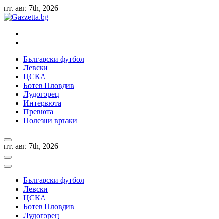
Skip
пт. авг. 7th, 2026
to
content
Актуални новини за българския футбол, прогнозни резултати 
Български футбол
Левски
ЦСКА
Ботев Пловдив
Лудогорец
Интервюта
Превюта
Полезни връзки
пт. авг. 7th, 2026
Български футбол
Левски
ЦСКА
Ботев Пловдив
Лудогорец