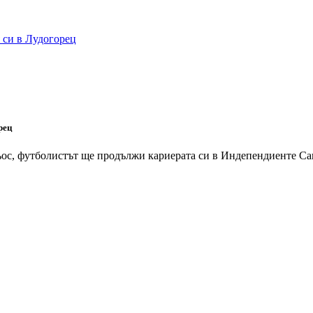
рец
 футболистът ще продължи кариерата си в Индепендиенте Санта