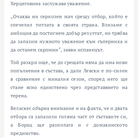
Херцеговина заслужава уважение.
„Очаква ни сериозен мач срещу отбор, който е
спечелил титлата в своята страна. Влизаме с
амбиция да постигнем добър резултат, но трябва
да запазим нужното уважение към съперника и
да останем скромни“, заяви испанецът.
Той разкри още, че до срещата няма да има нови
попълнения в състава, а дали Левски е по-силен
в сравнение с миналия сезон, според него ще
стане ясно единствено чрез представянето на
терена.
Веласкес обърна внимание и на факта, че и двата
отбора са запазили голяма част от съставите си,
а Борац ще разполага и с домакинското
предимство.