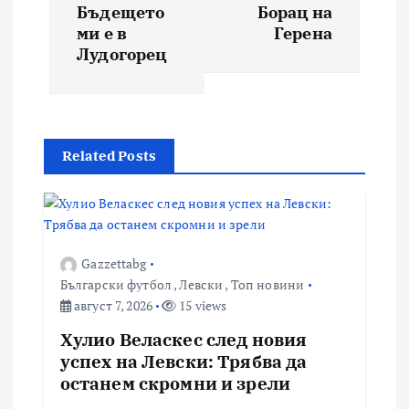
Бъдещето
Борац на
ми е в
Герена
Лудогорец
Related Posts
Gazzettabg
Български футбол
,
Левски
,
Топ новини
август 7, 2026
15 views
Хулио Веласкес след новия
успех на Левски: Трябва да
останем скромни и зрели