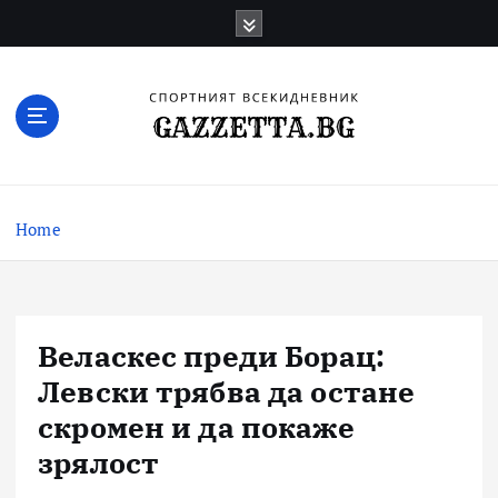
Skip
to
content
Актуални новини за българския футбол,
прогнозни резултати и коментари
Home
Веласкес преди Борац:
Левски трябва да остане
скромен и да покаже
зрялост