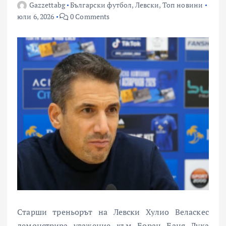
Gazzettabg
Български футбол
,
Левски
,
Топ новини
юли 6, 2026
0 Comments
Старши треньорът на Левски Хулио Веласкес
демонстрира уважение към Борац Баня Лука