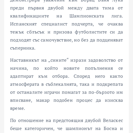
преди първия двубой между двата тима от
квалификациите на Шампионската лига.
Испанският специалист подчерта, че очаква
тежък сблъсък и призова футболистите си да
подходят със самочувствие, но без да подценяват
съперника.
Наставникът на „сините“ изрази задоволство от
начина, по който новите попълнения се
адаптират към отбора. Според него както
атмосферата в съблекалнята, така и подкрепата
от останалите играчи помагат за по-бързото им
вписване, макар подобен процес да изисква
време.
По отношение на предстоящия двубой Веласкес
беше категоричен, че шампионът на Босна и