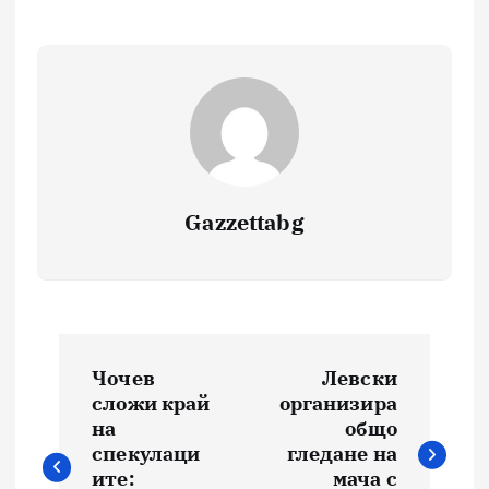
Gazzettabg
Навигация
Чочев
Левски
сложи край
организира
на
общо
спекулаци
гледане на
ите:
мача с