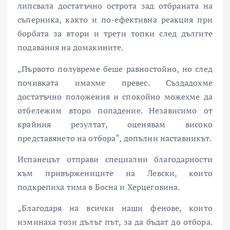
липсвала достатъчно острота зад отбраната на
съперника, както и по-ефективна реакция при
борбата за втори и трети топки след дългите
подавания на домакините.
„Първото полувреме беше равностойно, но след
почивката имахме превес. Създадохме
достатъчно положения и спокойно можехме да
отбележим второ попадение. Независимо от
крайния резултат, оценявам високо
представянето на отбора“, допълни наставникът.
Испанецът отправи специални благодарности
към привържениците на Левски, които
подкрепиха тима в Босна и Херцеговина.
„Благодаря на всички наши фенове, които
изминаха този дълъг път, за да бъдат до отбора.