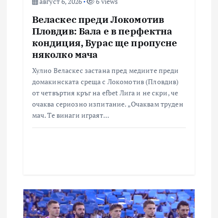
август 6, 2026
6 views
Веласкес преди Локомотив
Пловдив: Бала е в перфектна
кондиция, Бурас ще пропусне
няколко мача
Хулио Веласкес застана пред медиите преди
домакинската среща с Локомотив (Пловдив)
от четвъртия кръг на efbet Лига и не скри, че
очаква сериозно изпитание. „Очаквам труден
мач. Те винаги играят…