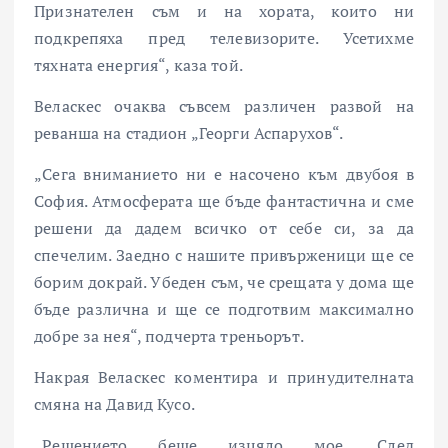
Признателен съм и на хората, които ни
подкрепяха пред телевизорите. Усетихме
тяхната енергия“, каза той.
Веласкес очаква съвсем различен развой на
реванша на стадион „Георги Аспарухов“.
„Сега вниманието ни е насочено към двубоя в
София. Атмосферата ще бъде фантастична и сме
решени да дадем всичко от себе си, за да
спечелим. Заедно с нашите привърженици ще се
борим докрай. Убеден съм, че срещата у дома ще
бъде различна и ще се подготвим максимално
добре за нея“, подчерта треньорът.
Накрая Веласкес коментира и принудителната
смяна на Давид Кусо.
„Решението беше изцяло мое. След