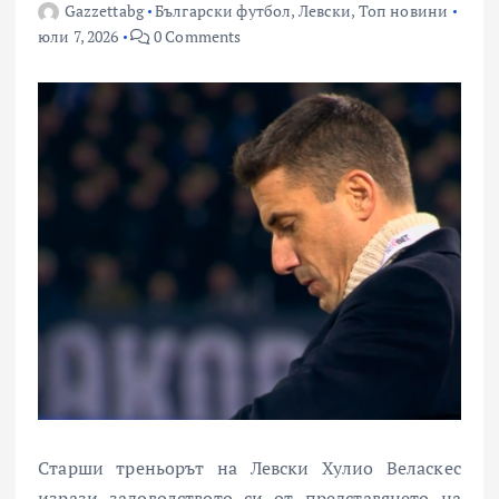
Gazzettabg
Български футбол
,
Левски
,
Топ новини
юли 7, 2026
0 Comments
Старши треньорът на Левски Хулио Веласкес
изрази задоволството си от представянето на