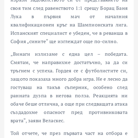
своя тим след равенството 1:1 срещу Борац Баня
Лука в първия мач от началния
квалификационен кръг на Шампионската лига.
Испанският специалист е убеден, че в реванша в
София „сините“ ще изглеждат още по-силно.
„Винаги излизаме с една цел – победата.
Смятам, че направихме достатъчно, за да си
тръгнем с успеха. Гордея се с футболистите си,
защото показаха много добра игра. Не е лесно да
гостуваш на такъв съперник, особено след
ранната дузпа в негова полза. Реакцията ни
обаче беше отлична, а още при следващата атака
създадохме опасност пред противниковата
врата“, заяви Веласкес.
Той отчете, че през първата част на отбора е