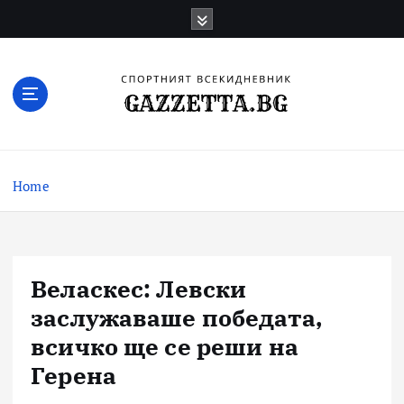
Skip
to
content
Актуални новини за българския футбол,
прогнозни резултати и коментари
Home
Веласкес: Левски
заслужаваше победата,
всичко ще се реши на
Герена