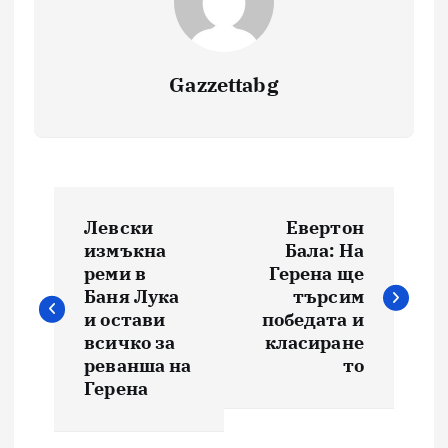
Gazzettabg
Навигация
Левски
Евертон
измъкна
Бала: На
реми в
Герена ще
Баня Лука
търсим
и остави
победата и
всичко за
класиране
реванша на
то
Герена