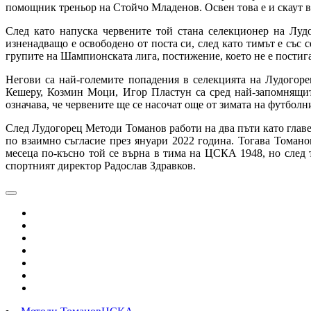
помощник треньор на Стойчо Младенов. Освен това е и скаут в 
След като напуска червените той стана селекционер на Лудо
изненадващо е освободено от поста си, след като тимът е със 
групите на Шампионската лига, постижение, което не е постига
Негови са най-големите попадения в селекцията на Лудого
Кешеру, Козмин Моци, Игор Пластун са сред най-запомнящит
означава, че червените ще се насочат още от зимата на футбол
След Лудогорец Методи Томанов работи на два пъти като главен
по взаимно съгласие през януари 2022 година. Тогава Томано
месеца по-късно той се върна в тима на ЦСКА 1948, но след
спортният директор Радослав Здравков.