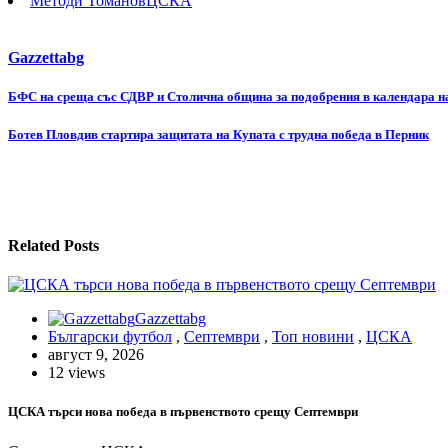
Методи Томанов
ЦСКА
Gazzettabg
Навигация
БФС на среща със СДВР и Столична община за подобрения в календара н
Ботев Пловдив стартира защитата на Купата с трудна победа в Перник
Related Posts
Gazzettabg
Български футбол
,
Септември
,
Топ новини
,
ЦСКА
август 9, 2026
12 views
ЦСКА търси нова победа в първенството срещу Септември