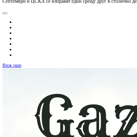
Септември и ЦСКА се изправят един срещу друг в столично дер
Виж още