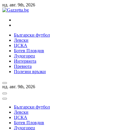
Skip
нд. авг. 9th, 2026
to
content
Актуални новини за българския футбол, прогнозни резултати 
Български футбол
Левски
ЦСКА
Ботев Пловдив
Лудогорец
Интервюта
Превюта
Полезни връзки
нд. авг. 9th, 2026
Български футбол
Левски
ЦСКА
Ботев Пловдив
Лудогорец