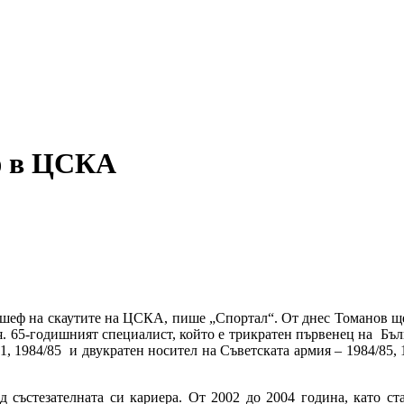
и коментари
ф в ЦСКА
шеф на скаутите на ЦСКА, пише „Спортал“. От днес Томанов ще о
ия. 65-годишният специалист, който е трикратен първенец на Бъл
1, 1984/85 и двукратен носител на Съветската армия – 1984/85, 
д състезателната си кариера. От 2002 до 2004 година, като ст