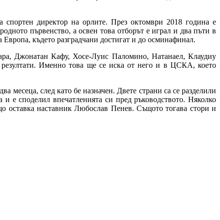
за спортен директор на орлите. През октомври 2018 година е
родното първенство, а освен това отборът е играл и два пъти в
а Европа, където разградчани достигат и до осминафинал.
ра, Джонатан Кафу, Хосе-Луис Паломино, Натанаел, Клаудиу
резултати. Именно това ще се иска от него и в ЦСКА, което
а месеца, след като бе назначен. Двете страни са се разделили
а и е споделил впечатленията си пред ръководството. Няколко
що оставка наставник Любослав Пенев. Същото тогава стори и