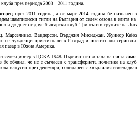
клуба през периода 2008 – 2011 година.
горец през 2011 година, а от март 2014 година бе назначен 
седем шампионски титли на България от седем сезона в елита на 
но и до днес от друг български клуб. Три пъти в групите на Лиг
рец. Марселиньо, Вандерсон, Върджил Мисиджан, Жуниор Кайса
е се чужденци пристигнали в Разград и постигнали сериозни 
ния пазар в Южна Америка.
 селекционер в ЦСКА 1948. Първият път остана на поста само дв
в бе обявил, че не е съгласен с трансферната политика на клуб
 това напусна през декември, солидарен с хвърлилия изненадва