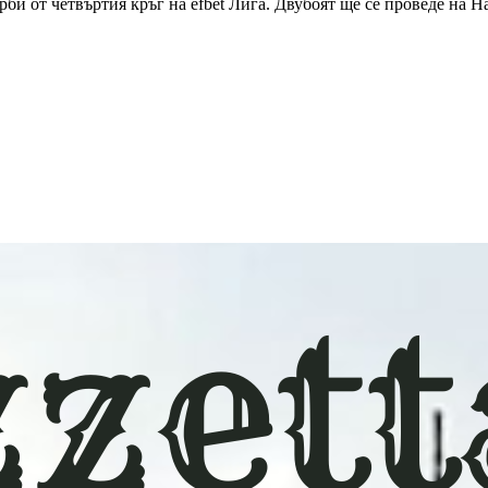
би от четвъртия кръг на efbet Лига. Двубоят ще се проведе на Н