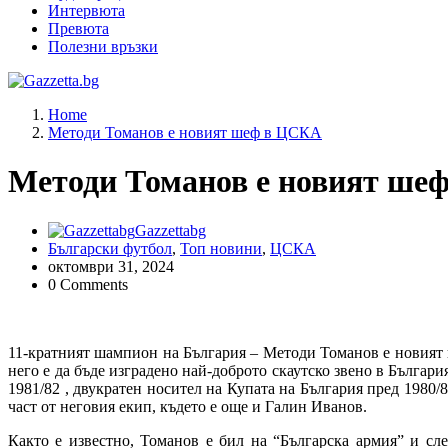
Интервюта
Превюта
Полезни връзки
Актуални новини за българския футбол, прогнозни резултати 
Home
Методи Томанов е новият шеф в ЦСКА
Методи Томанов е новият ше
Gazzettabg
Български футбол
,
Топ новини
,
ЦСКА
октомври 31, 2024
0 Comments
11-кратният шампион на България – Методи Томанов е новият 
него е да бъде изградено най-доброто скаутско звено в Българ
1981/82 , двукратен носител на Купата на България пред 1980/8
част от неговия екип, където е още и Галин Иванов.
Както е известно, Томанов е бил на “Българска армия” и сле