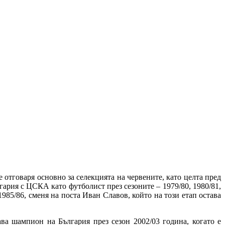
тговаря основно за селекцията на червените, като целта пред
гария с ЦСКА като футболист през сезоните – 1979/80, 1980/81,
1985/86, сменя на поста Иван Славов, който на този етап остава
ава шампион на България през сезон 2002/03 година, когато е