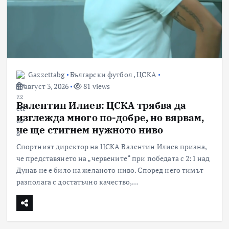
Gazzettabg
Български футбол
,
ЦСКА
август 3, 2026
81 views
Валентин Илиев: ЦСКА трябва да
изглежда много по-добре, но вярвам,
че ще стигнем нужното ниво
Спортният директор на ЦСКА Валентин Илиев призна,
че представянето на „червените“ при победата с 2:1 над
Дунав не е било на желаното ниво. Според него тимът
разполага с достатъчно качество,…