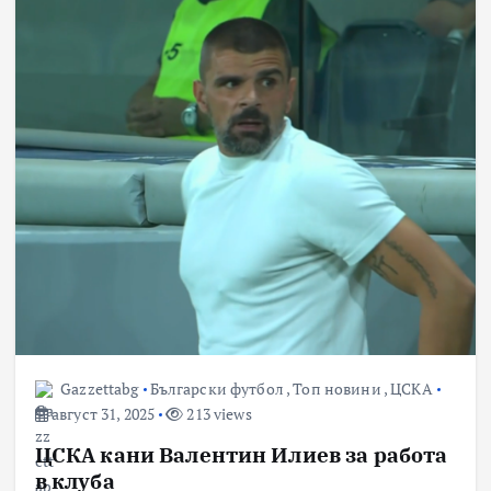
Gazzettabg
Български футбол
,
Топ новини
,
ЦСКА
август 31, 2025
213 views
ЦСКА кани Валентин Илиев за работа
в клуба