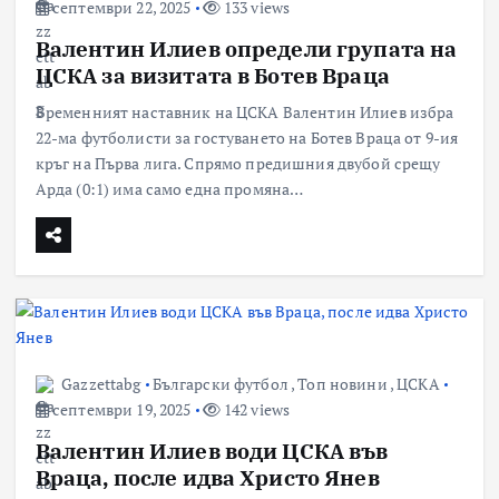
септември 22, 2025
133 views
Валентин Илиев определи групата на
ЦСКА за визитата в Ботев Враца
Временният наставник на ЦСКА Валентин Илиев избра
22-ма футболисти за гостуването на Ботев Враца от 9-ия
кръг на Първа лига. Спрямо предишния двубой срещу
Арда (0:1) има само една промяна…
Gazzettabg
Български футбол
,
Топ новини
,
ЦСКА
септември 19, 2025
142 views
Валентин Илиев води ЦСКА във
Враца, после идва Христо Янев