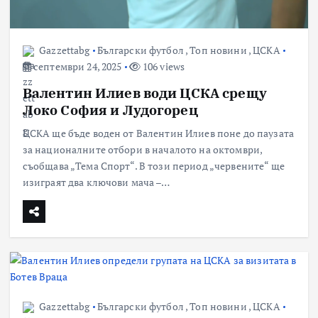
Gazzettabg
Български футбол
,
Топ новини
,
ЦСКА
септември 24, 2025
106 views
Валентин Илиев води ЦСКА срещу
Локо София и Лудогорец
ЦСКА ще бъде воден от Валентин Илиев поне до паузата
за националните отбори в началото на октомври,
съобщава „Тема Спорт“. В този период „червените“ ще
изиграят два ключови мача –…
Gazzettabg
Български футбол
,
Топ новини
,
ЦСКА