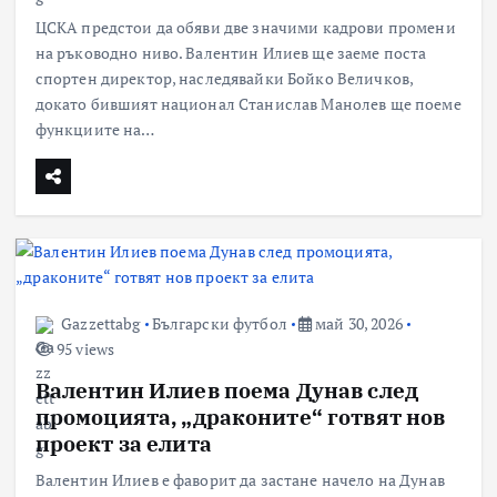
ЦСКА предстои да обяви две значими кадрови промени
на ръководно ниво. Валентин Илиев ще заеме поста
спортен директор, наследявайки Бойко Величков,
докато бившият национал Станислав Манолев ще поеме
функциите на…
Gazzettabg
Български футбол
май 30, 2026
95 views
Валентин Илиев поема Дунав след
промоцията, „драконите“ готвят нов
проект за елита
Валентин Илиев е фаворит да застане начело на Дунав