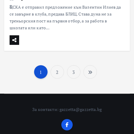
ЦСКА е отправил предложение към Валентин Илиев да
се завърне в клуба, предава БЛИЦ. Става дума не за
треньорския пост на първия отбор, а за работа в
школата или като…
1
2
3
Разделяне
на
публикаци
За контакти: gazzetta@gazzetta.bg
на