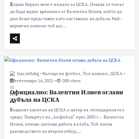
Душан Керкез вече е минало за ЦСКА. Очаква се тимът
да бъде воден временно от Валентин Илиев, който до
дни беше представен като наставник на дубъла. Най-
вероятно именно той ще…
Gazzettabg
Български футбол
,
Топ новини
,
ЦСКА
септември 16, 2025
208 views
Официално: Валентин Илиев оглави
дубъла на ЦСКА
Бившият капитан на ЦСКА и автор на легендарния гол
срещу Ливърпул на „Анфийлд“ през 2005 г. – Валентин
Илиев, отново започва работа в клуба. Той поема
ръководството на втория отбор,…