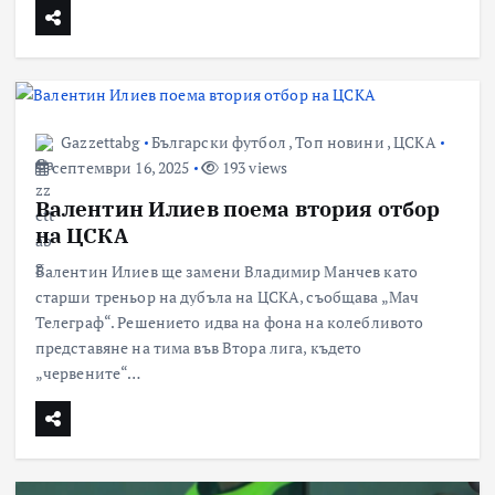
Gazzettabg
Български футбол
,
Топ новини
,
ЦСКА
септември 16, 2025
193 views
Валентин Илиев поема втория отбор
на ЦСКА
Валентин Илиев ще замени Владимир Манчев като
старши треньор на дубъла на ЦСКА, съобщава „Мач
Телеграф“. Решението идва на фона на колебливото
представяне на тима във Втора лига, където
„червените“…