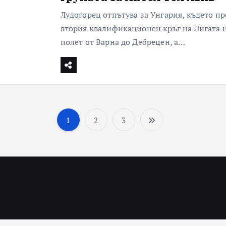
Лудогорец отпътува за Унгария, където п
втория квалификационен кръг на Лигата н
полет от Варна до Дебрецен, а…
1
2
3
Разделян
на
публикац
на