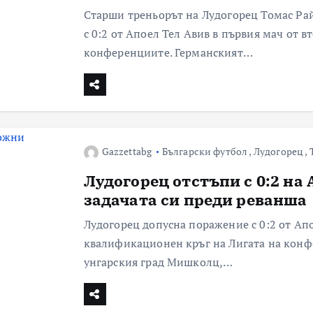
Старши треньорът на Лудогорец Томас Рай
с 0:2 от Апоел Тел Авив в първия мач от 
конференциите. Германският…
Gazzettabg
Български футбол
,
Лудогорец
,
Лудогорец отстъпи с 0:2 на
задачата си преди реванша
Лудогорец допусна поражение с 0:2 от Апо
квалификационен кръг на Лигата на конфе
унгарския град Мишколц,…