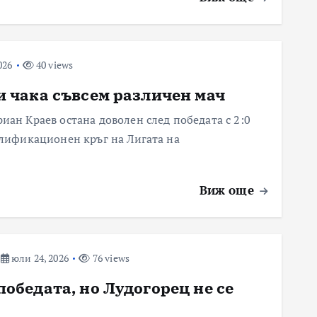
026
40 views
и чака съвсем различен мач
ан Краев остана доволен след победата с 2:0
алификационен кръг на Лигата на
Виж още
юли 24, 2026
76 views
победата, но Лудогорец не се