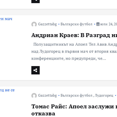
Gazzettabg
Български футбол
юли 24, 2
Андриан Краев: В Разград н
Полузащитникът на Апоел Тел Авив Андри
над Лудогорец в първия мач от втория кв
конференциите, но предупреди, че…
Gazzettabg
Български футбол
,
Лудогорец
Томас Райс: Апоел заслужи 
отказва