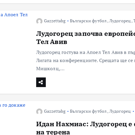
Gazzettabg
Български футбол
,
Лудогорец
,
Лудогорец започва европейс
Тел Авив
Лудогорец гостува на Апоел Тел Авив в п
Лигата на конференциите. Срещата ще се и
Мишколц,…
Gazzettabg
Български футбол
,
Лудогорец
Идан Нахмиас: Лудогорец е 
на терена