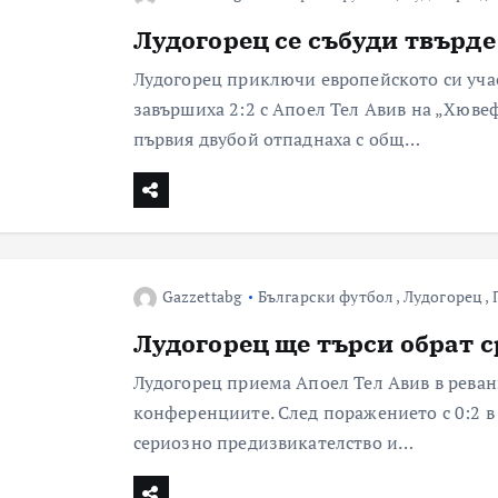
Лудогорец се събуди твърде
Лудогорец приключи европейското си учас
завършиха 2:2 с Апоел Тел Авив на „Хювеф
първия двубой отпаднаха с общ…
Gazzettabg
Български футбол
,
Лудогорец
,
Лудогорец ще търси обрат с
Лудогорец приема Апоел Тел Авив в реван
конференциите. След поражението с 0:2 в
сериозно предизвикателство и…