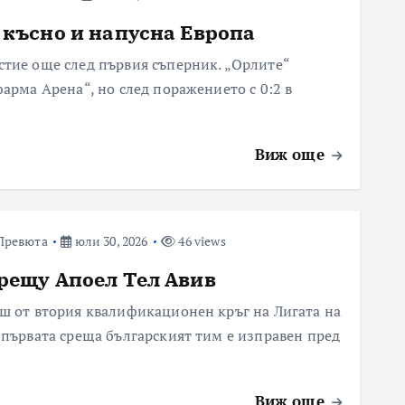
 късно и напусна Европа
тие още след първия съперник. „Орлите“
арма Арена“, но след поражението с 0:2 в
Виж още
Превюта
юли 30, 2026
46 views
рещу Апоел Тел Авив
ш от втория квалификационен кръг на Лигата на
 първата среща българският тим е изправен пред
Виж още