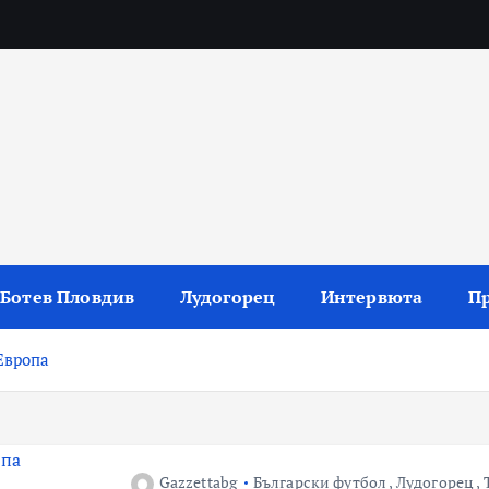
 резултати и коментари
Ботев Пловдив
Лудогорец
Интервюта
П
Европа
Gazzettabg
Български футбол
,
Лудогорец
,