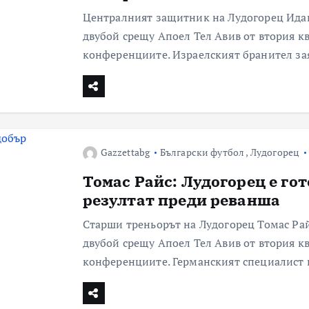
Централният защитник на Лудогорец Ида
двубой срещу Апоел Тел Авив от втория к
конференциите. Израелският бранител зая
Gazzettabg
Български футбол
,
Лудогорец
Томас Райс: Лудогорец е гот
резултат преди реванша
Старши треньорът на Лудогорец Томас Райс
двубой срещу Апоел Тел Авив от втория к
конференциите. Германският специалист