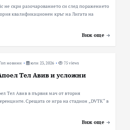
с не скри разочарованието си след поражението
втория квалификационен кръг на Лигата на
Виж още
Топ новини
юли 23, 2026
75 views
 Апоел Тел Авив и усложни
ел Тел Авив в първия мач от втория
ренциите. Срещата се игра на стадион „DVTK“ в
Виж още