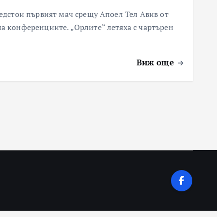
редстои първият мач срещу Апоел Тел Авив от
а конференциите. „Орлите“ летяха с чартърен
Виж още
е
иите