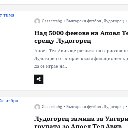
Gazzettabg
Български футбол
,
Лудогорец
Над 5000 фенове на Апоел Т
срещу Лудогорец
Апоел Тел Авив ще разчита на сериозна п
Лудогорец от втория квалификационен кр
да се играе на…
Gazzettabg
Български футбол
,
Лудогорец
Лудогорец замина за Унгари
групата за Апоел Тел Авив