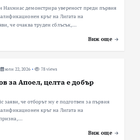
н Нахмиас демонстрира увереност преди първия
валификационен кръг на Лигата на
ви, че очаква труден сблъсък,…
Виж още
юли 22, 2026
78 views
ов за Апоел, целта е добър
 заяви, че отборът му е подготвен за първия
валификационен кръг на Лигата на
 призна,…
Виж още