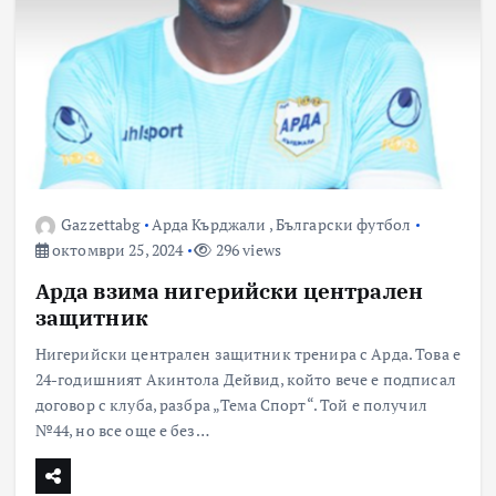
Gazzettabg
Арда Кърджали
,
Български футбол
октомври 25, 2024
296 views
Арда взима нигерийски централен
защитник
Нигерийски централен защитник тренира с Арда. Това е
24-годишният Акинтола Дейвид, който вече е подписал
договор с клуба, разбра „Тема Спорт“. Той е получил
№44, но все още е без…