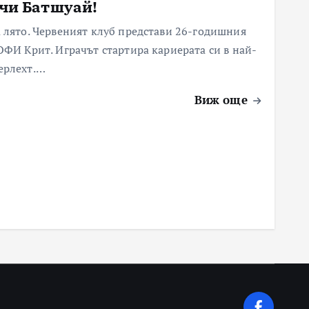
чи Батшуай!
 лято. Червеният клуб представи 26-годишния
ОФИ Крит. Играчът стартира кариерата си в най-
ерлехт.…
Виж още