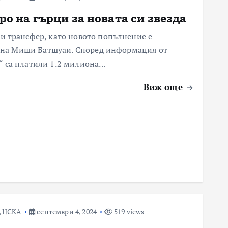
о на гърци за новата си звезда
 трансфер, като новото попълнение е
т на Миши Батшуаи. Според информация от
те“ са платили 1.2 милиона…
Виж още
,
ЦСКА
септември 4, 2024
519 views