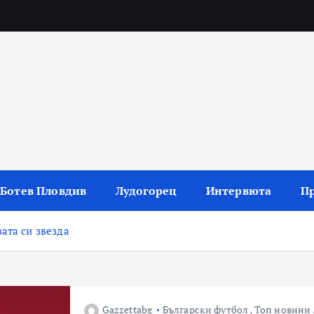
 резултати и коментари
Ботев Пловдив
Лудогорец
Интервюта
П
ата си звезда
Gazzettabg
Български футбол
,
Топ новини