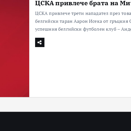
ЦСКА привлече брата на Ми
ЦСКА привлече трети нападател през това
белгийски таран Аарон Исека от гръцкия 
успешния белгийски футболен клуб – Анд