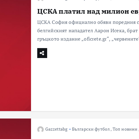
ЦСКА платил над милион евр
ЦСКА София официално обяви поредния си
белгийският нападател Аарон Исека, бра
гръцкото издание „oficrete.gr“, „червени
Gazzettabg
Български футбол
,
Топ новини