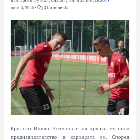
Български футбол
,
Славия
,
Топ новини
,
ЦСКА
юни 3, 2026
0 Comments
Крилото Илиан Антонов е на крачка от ново
предизвикателство в кариерата си. Според