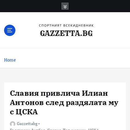
Skip
to
content
Актуални новини за българския футбол,
прогнозни резултати и коментари
Home
Славия привлича Илиан
Антонов след раздялата му
с ЦСКА
Gazzettabg