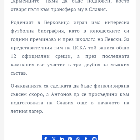
„армейците“ няма да бъде подновен, което
отваря пътя към трансфера му в Славия.
Роденият в Берковица играч има интересна
футболна биография, като в юношеските си
години преминава и през школата на Левски. За
представителния тим на ЦСКА той записа общо
12 официални срещи, а през последната
кампания взе участие в три двубоя за мъжкия
състав.
Очакванията са сделката да бъде финализирана
съвсем скоро, а Антонов да се присъедини към
подготовката на Славия още в началото на
летния лагер.