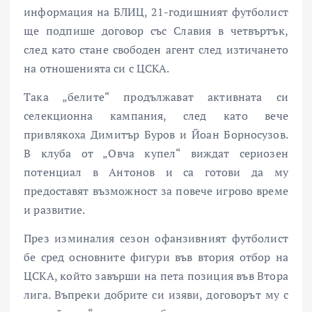
информация на БЛИЦ, 21-годишният футболист
ще подпише договор със Славия в четвъртък,
след като стане свободен агент след изтичането
на отношенията си с ЦСКА.
Така „белите“ продължават активната си
селекционна кампания, след като вече
привлякоха Димитър Буров и Йоан Борносузов.
В клуба от „Овча купел“ виждат сериозен
потенциал в Антонов и са готови да му
предоставят възможност за повече игрово време
и развитие.
През изминалия сезон офанзивният футболист
бе сред основните фигури във втория отбор на
ЦСКА, който завърши на пета позиция във Втора
лига. Въпреки добрите си изяви, договорът му с