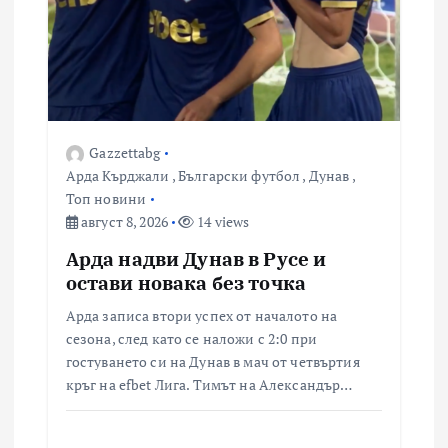
Gazzettabg
Арда Кърджали
,
Български футбол
,
Дунав
,
Топ новини
август 8, 2026
14 views
Арда надви Дунав в Русе и
остави новака без точка
Арда записа втори успех от началото на
сезона, след като се наложи с 2:0 при
гостуването си на Дунав в мач от четвъртия
кръг на efbet Лига. Тимът на Александър…