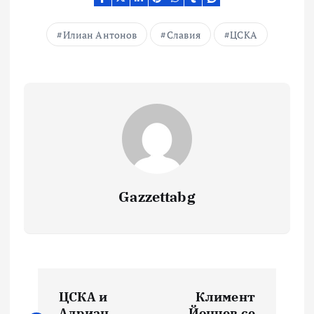
Илиан Антонов
Славия
ЦСКА
Gazzettabg
Навигация
ЦСКА и
Климент
Адриан
Йончев се