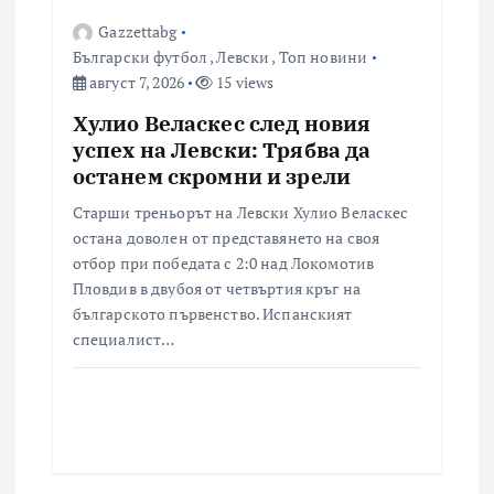
Gazzettabg
Български футбол
,
Левски
,
Топ новини
август 7, 2026
15 views
Хулио Веласкес след новия
успех на Левски: Трябва да
останем скромни и зрели
Старши треньорът на Левски Хулио Веласкес
остана доволен от представянето на своя
отбор при победата с 2:0 над Локомотив
Пловдив в двубоя от четвъртия кръг на
българското първенство. Испанският
специалист…