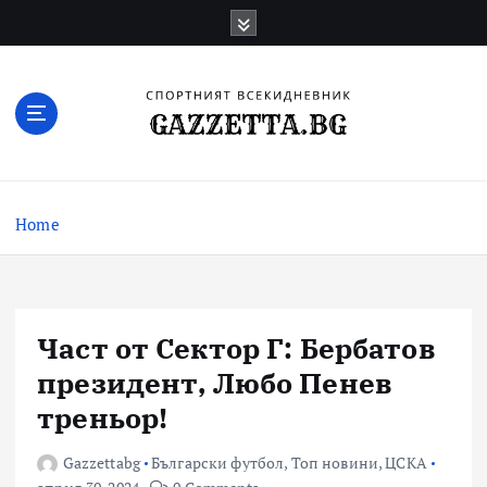
Skip
to
content
Актуални новини за българския футбол,
прогнозни резултати и коментари
Home
Част от Сектор Г: Бербатов
президент, Любо Пенев
треньор!
Gazzettabg
Български футбол
,
Топ новини
,
ЦСКА