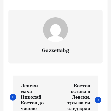
Gazzettabg
Навигация
Левски
Костов
маха
остава в
Николай
Левски,
Костов до
тръгва си
часове
след края