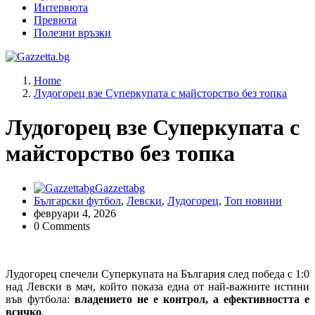
Интервюта
Превюта
Полезни връзки
Актуални новини за българския футбол, прогнозни резултати и
Home
коментари
Лудогорец взе Суперкупата с майсторство без топка
Лудогорец взе Суперкупата с
майсторство без топка
Gazzettabg
Български футбол
,
Левски
,
Лудогорец
,
Топ новини
февруари 4, 2026
0 Comments
Лудогорец спечели Суперкупата на България след победа с 1:0
над Левски в мач, който показа една от най-важните истини
във футбола:
владението не е контрол, а ефективността е
всичко
.