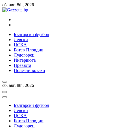
Skip
сб. авг. 8th, 2026
to
content
Актуални новини за българския футбол, прогнозни резултати и
коментари
Български футбол
Левски
ЦСКА
Ботев Пловдив
Лудогорец
Интервюта
Превюта
Полезни връзки
сб. авг. 8th, 2026
Български футбол
Левски
ЦСКА
Ботев Пловдив
Лудогорец