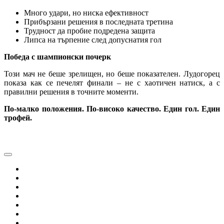
Много удари, но ниска ефективност
Прибързани решения в последната третина
Трудност да пробие подредена защита
Липса на търпение след допуснатия гол
Победа с шампионски почерк
Този мач не беше зрелищен, но беше показателен. Лудогорец
показа как се печелят финали – не с хаотичен натиск, а с
правилни решения в точните моменти.
По-малко положения. По-високо качество. Един гол. Един
трофей.