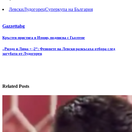
Левски
Лудогорец
Суперкупа на България
Gazzettabg
Навигация
Кръстев пристига в Измир, подписва с Гьозтепе
„Рилдо и Лима = -2“: Феновете на Левски разкъсаха отбора след
загубата от Лудогорец
Related Posts