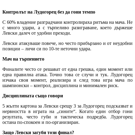
Контролът на Лудогорец без да гони темпо
С 60% владение разградчани контролираха ритъма на мача. Не
с много удари, а с търпеливо разиграване, което държеше
Левски далеч от удобни преходи.
Левски атакуваше повече, но често прибързано и от неудобни
позиции – личи си по 10-те неточни удара.
Мач на търпението
Финалите често се решават от една грешка, един момент или
една правилна атака. Точно това се случи и тук. Лудогорец
изчака своя момент, реализира и след това игра мача по
шампионски – контрол, дисциплина и минимален риск.
Дисциплината също говори
5 жълти картона за Левски срещу 3 за Лудогорец подсказват и
нервността в играта на „сините“. Когато един отбор гони
резултата, често губи и тактическа подредба. Лудогорец
остана по-спокоен и по-организиран.
Защо Левски загуби този финал?