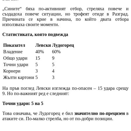
„Сините“ бяха по-активният отбор, стреляха повече и
създадоха повече ситуации, но трофеят отиде в Разград.
Причината се крие в начина, по който двата отбора
използваха своите моменти.
Статистиката, която подвежда
Показател
Левски
Лудогорец
Владение
40%
60%
Общо удари
15
9
Точни удари
5
5
Корнери
3
4
Жълти картони
5
3
На пръв поглед Левски изглежда по-опасен – 15 удара срещу
9. Но по-важният ред е следният:
Точни удари: 5 на 5
Това означава, че Лудогорец е бил
значително по-прецизен
в
атаките си. По-малко стрелба, но от по-добри позиции.