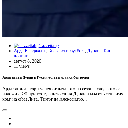
Gazzettabg
Арда Кърджали
,
Български футбол
,
Дунав
,
Топ
новини
август 8, 2026
11 views
Арда надви Дунав в Русе и остави новака без точка
Арда записа втори успех от началото на сезона, след като се
наложи с 2:0 при гостуването си на Дунав в мач от четвъртия
кръг на efbet Лига. Тимът на Александър…