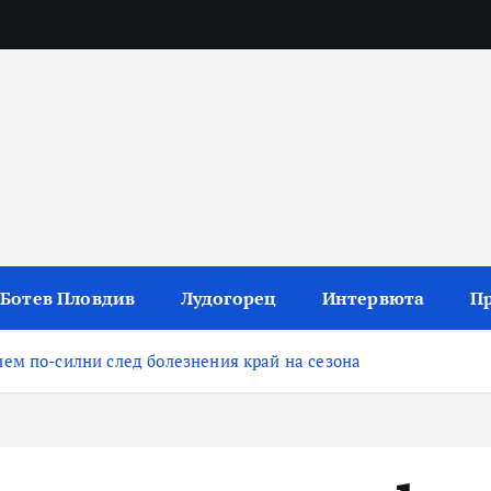
 резултати и коментари
Ботев Пловдив
Лудогорец
Интервюта
П
ем по-силни след болезнения край на сезона