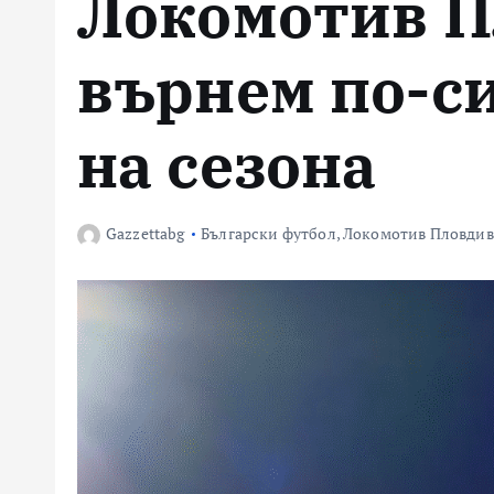
Локомотив П
върнем по-с
на сезона
Gazzettabg
Български футбол
,
Локомотив Пловдив