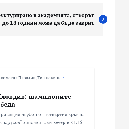
уктуриране в академията, отборът
до 18 години може да бъде закрит
окомотив Пловдив
,
Топ новини
Пловдив: шампионите
обеда
риващия двубой от четвъртия кръг на
Аспарухов“ започва тази вечер в 21:15