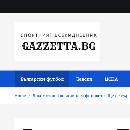
Skip
to
content
Актуални новини за българския футбол, прогнозни
Български футбол
Левски
ЦСКА
Home
Локомотив Пловдив към феновете: Ще се върн