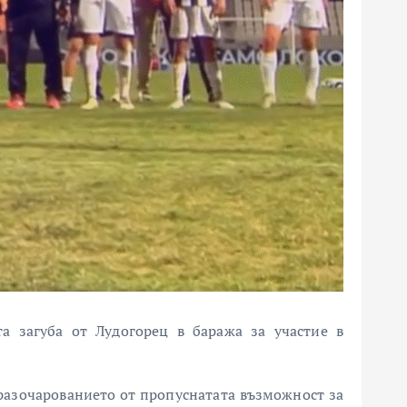
та загуба от
Лудогорец
в баража за участие в
 разочарованието от пропуснатата възможност за