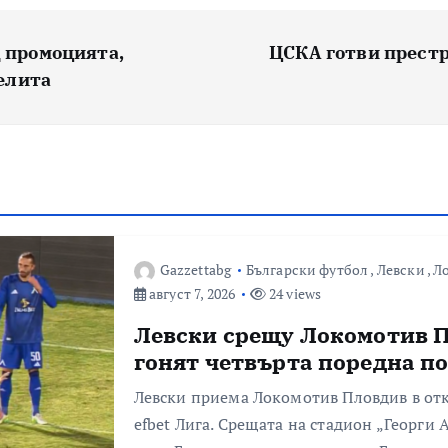
 промоцията,
ЦСКА готви престр
 елита
Gazzettabg
Български футбол
,
Левски
,
Л
август 7, 2026
24 views
Левски срещу Локомотив 
гонят четвърта поредна п
Левски приема Локомотив Пловдив в отк
efbet Лига. Срещата на стадион „Георги 