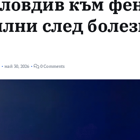
ловдив към фен
илни след боле
май 30, 2026
0 Comments