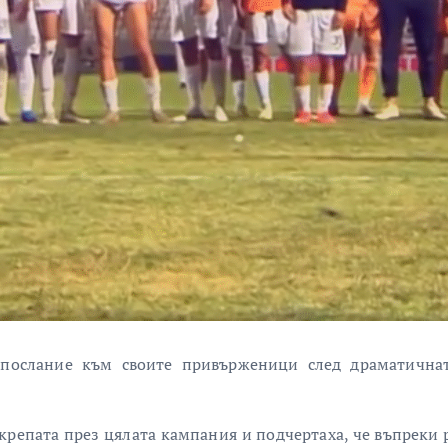
послание към своите привърженици след драматична
крепата през цялата кампания и подчертаха, че въпреки