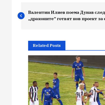
Навигация
Валентин Илиев поема Дунав след
„драконите“ готвят нов проект за
Related Posts