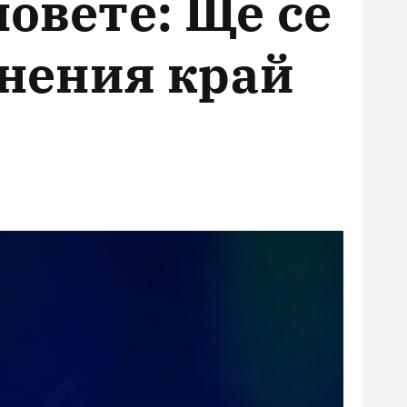
овете: Ще се
знения край