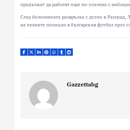
продължат да работят още по-усилено с амбиция
След болезнената развръзка с дузпи в Разград,
на челните позиции в българския футбол през 
Gazzettabg