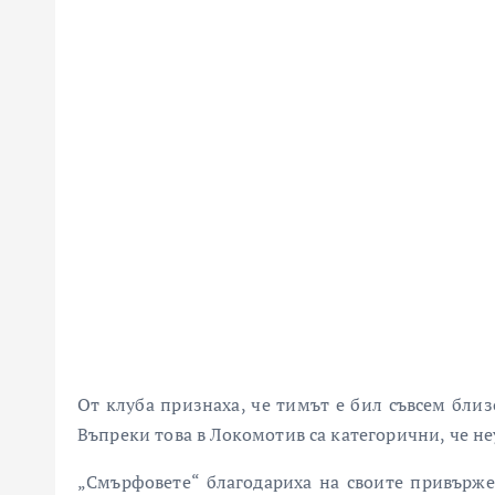
От клуба признаха, че тимът е бил съвсем близ
Въпреки това в Локомотив са категорични, че не
„Смърфовете“ благодариха на своите привържен