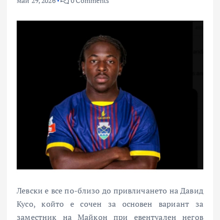
май 29, 2026
0 Comments
Левски
е все по-близо до привличането на
Давид
Кусо
, който е сочен за основен вариант за
заместник на
Майкон
при евентуален негов