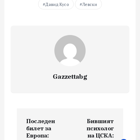
Давид Кусо
Левски
Gazzettabg
Навигация
Последен
Бившият
билет за
психолог
Европа:
на ЦСКА: