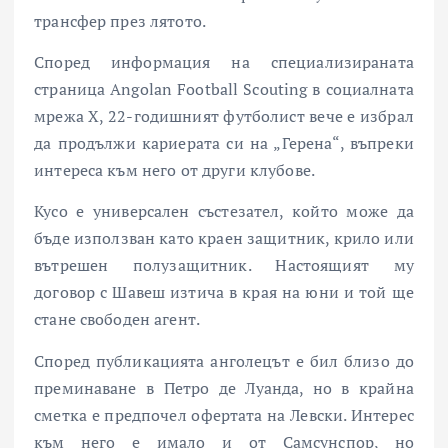
трансфер през лятото.
Според информация на специализираната
страница Angolan Football Scouting в социалната
мрежа X, 22-годишният футболист вече е избрал
да продължи кариерата си на „Герена“, въпреки
интереса към него от други клубове.
Кусо е универсален състезател, който може да
бъде използван като краен защитник, крило или
вътрешен полузащитник. Настоящият му
договор с
Шавеш
изтича в края на юни и той ще
стане свободен агент.
Според публикацията анголецът е бил близо до
преминаване в
Петро де Луанда
, но в крайна
сметка е предпочел офертата на Левски. Интерес
към него е имало и от
Самсунспор
, но