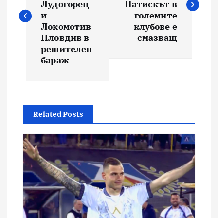
Лудогорец
Натискът в
и
големите
Локомотив
клубове е
Пловдив в
смазващ
решителен
бараж
Related Posts