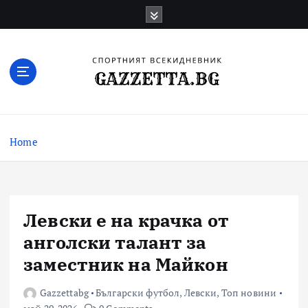
Skip
to
content
Актуални новини за българския футбол,
прогнозни резултати и коментари
Home
Левски е на крачка от
анголски талант за
заместник на Майкон
Gazzettabg
Български футбол
,
Левски
,
Топ новини