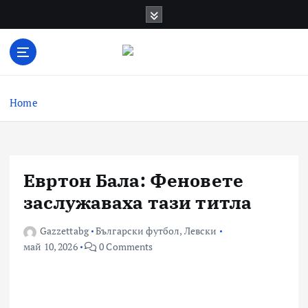
Skip
to
content
Актуални новини за българския футбол,
прогнозни резултати и коментари
Home
Евртон Бала: Феновете
заслужаваха тази титла
Gazzettabg
Български футбол
,
Левски
май 10, 2026
0 Comments