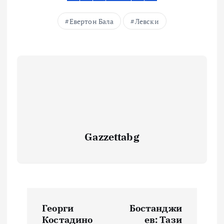
Евертон Бала
Левски
Gazzettabg
Навигация
Георги
Бостанджи
Костадино
ев: Тази