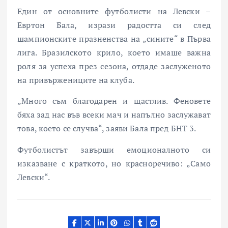
Един от основните футболисти на
Левски
–
Евртон Бала, изрази радостта си след
шампионските празненства на „сините“ в Първа
лига. Бразилското крило, което имаше важна
роля за успеха през сезона, отдаде заслуженото
на привържениците на клуба.
„Много съм благодарен и щастлив. Феновете
бяха зад нас във всеки мач и напълно заслужават
това, което се случва“, заяви Бала пред БНТ 3.
Футболистът завърши емоционалното си
изказване с краткото, но красноречиво: „Само
Левски“.