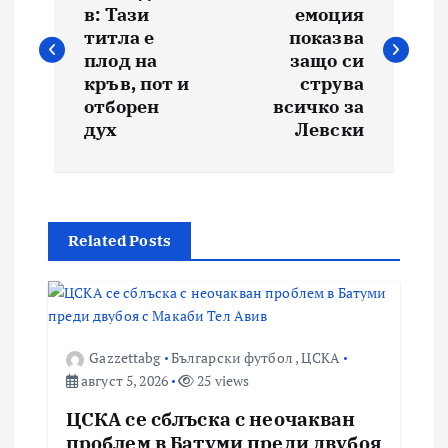
в: Тази
емоция
титла е
показва
плод на
защо си
кръв, пот и
струва
отборен
всичко за
дух
Левски
Related Posts
Gazzettabg
Български футбол
,
ЦСКА
август 5, 2026
25 views
ЦСКА се сблъска с неочакван
проблем в Батуми преди двубоя