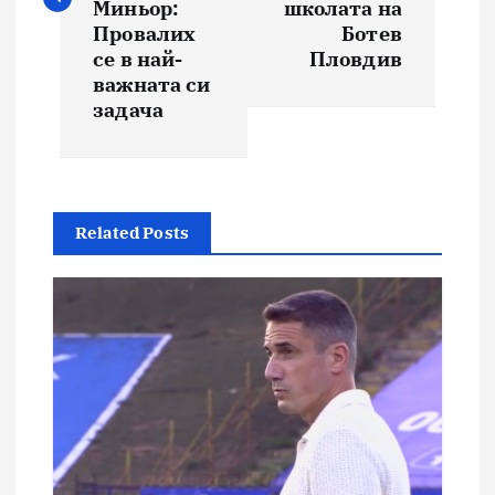
Миньор:
школата на
Провалих
Ботев
се в най-
Пловдив
важната си
задача
Related Posts