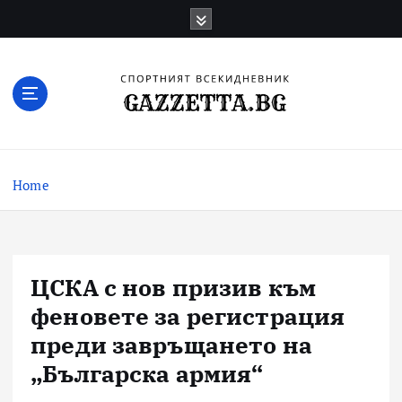
Skip
to
content
Актуални новини за българския футбол,
прогнозни резултати и коментари
Home
ЦСКА с нов призив към
феновете за регистрация
преди завръщането на
„Българска армия“