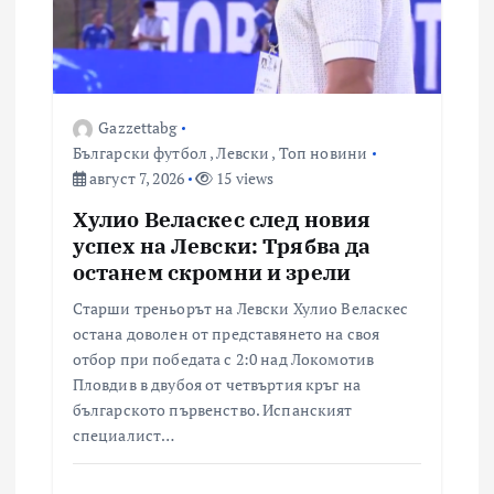
Gazzettabg
Български футбол
,
Левски
,
Топ новини
август 7, 2026
15 views
Хулио Веласкес след новия
успех на Левски: Трябва да
останем скромни и зрели
Старши треньорът на Левски Хулио Веласкес
остана доволен от представянето на своя
отбор при победата с 2:0 над Локомотив
Пловдив в двубоя от четвъртия кръг на
българското първенство. Испанският
специалист…