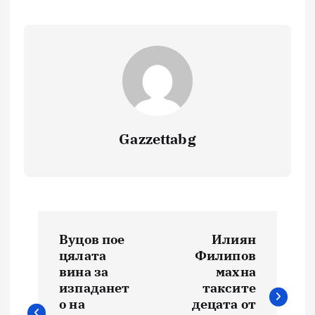
Gazzettabg
Навигация
Вуцов пое
Илиян
цялата
Филипов
вина за
махна
изпаданет
таксите
о на
децата от