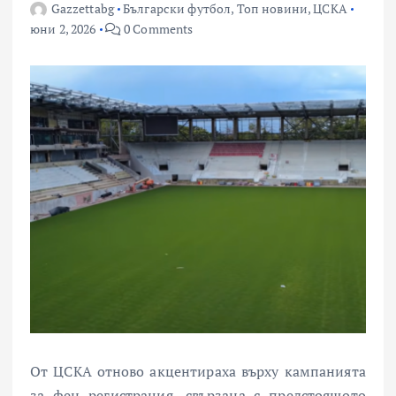
Gazzettabg
Български футбол
,
Топ новини
,
ЦСКА
юни 2, 2026
0 Comments
От
ЦСКА
отново акцентираха върху кампанията
за фен регистрация, свързана с предстоящото