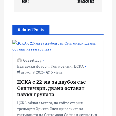
на!
важен!
Related Posts
Gazzettabg
Български футбол
,
Топ новини
,
ЦСКА
август 9, 2026
5 views
ЦСКА с 22-ма за двубоя със
Септември, двама остават
извън групата
ЦСКА обяви състава, на който старши
треньорът Христо Янев ще разчита за
гостуването на Септември София в четвъртия