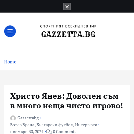
Skip
to
content
Актуални новини за българския футбол,
прогнозни резултати и коментари
Home
Христо Янев: Доволен съм
в много неща чисто игрово!
Gazzettabg
Ботев Враца
,
Български футбол
,
Интервюта
ноември 30, 2024
0 Comments