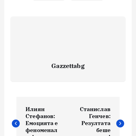
Gazzettabg
Навигация
Илиян
Станислав
Стефанов:
Генчев:
Емоцията е
Резултата
феноменал
беше