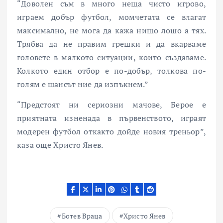
“Доволен съм в много неща чисто игрово,
играем добър футбол, момчетата се влагат
максимално, не мога да кажа нищо лошо а тях.
Трябва да не правим грешки и да вкарваме
головете в малкото ситуации, които създаваме.
Колкото един отбор е по-добър, толкова по-
голям е шансът ние да изпъкнем.”
“Предстоят ни сериозни мачове, Берое е
приятната изненада в първенството, играят
модерен футбол откакто дойде новия треньор”,
каза още Христо Янев.
Ботев Враца
Христо Янев