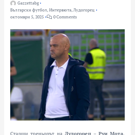
Gazzettabg
Български футбол
,
Интервюта
,
Лудогорец
октомври 5, 2025
0 Comments
Старши треньорът на
Лудогорец
–
Руи Мота
,