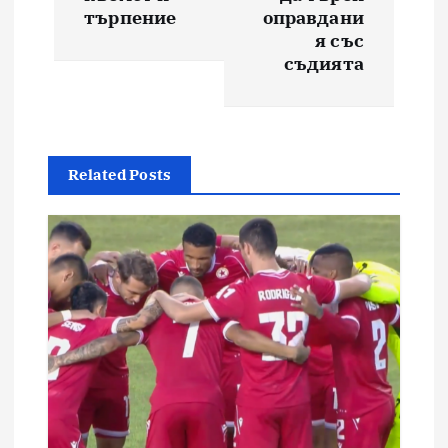
търпение
оправдани
я със
съдията
Related Posts