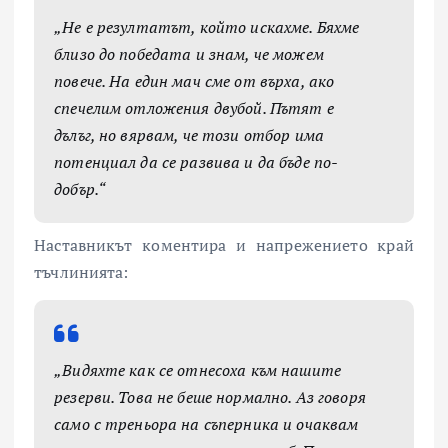
„Не е резултатът, който искахме. Бяхме
близо до победата и знам, че можем
повече. На един мач сме от върха, ако
спечелим отложения двубой. Пътят е
дълъг, но вярвам, че този отбор има
потенциал да се развива и да бъде по-
добър.“
Наставникът коментира и напрежението край
тъчлинията:
„Видяхте как се отнесоха към нашите
резерви. Това не беше нормално. Аз говоря
само с треньора на съперника и очаквам