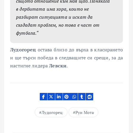
същото отношение към моя щаб. Понякога
в дербитата има хора, които не
разбират ситуацията и искат да
създадат проблем, но това е част от
футбола.“
Лудогорец
остава близо до върха в класирането
и ще търси победа в следващите си срещи, за да
настигне лидера
Левски
.
Лудогорец
Руи Мота