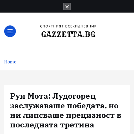
Skip
to
content
Актуални новини за българския футбол,
прогнозни резултати и коментари
Home
Руи Мота: Лудогорец
заслужаваше победата, но
ни липсваше прецизност в
последната третина