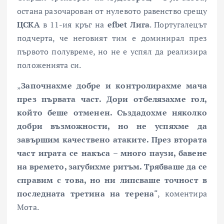
остана разочарован от нулевото равенство срещу
ЦСКА
в 11-ия кръг на
efbet Лига
. Португалецът
подчерта, че неговият тим е доминирал през
първото полувреме, но не е успял да реализира
положенията си.
„
Започнахме добре и контролирахме мача
през първата част. Дори отбелязахме гол,
който беше отменен. Създадохме няколко
добри възможности, но не успяхме да
завършим качествено атаките. През втората
част играта се накъса – много паузи, бавене
на времето, загубихме ритъм. Трябваше да се
справим с това, но ни липсваше точност в
последната третина на терена
“, коментира
Мота.