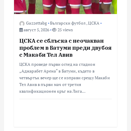
Gazzettabg
Български футбол
,
ЦСКА
август 5, 2026
25 views
ЦСКА се сблъска с неочакван
проблем в Батуми преди двубоя
с Макаби Тел Авив
ЦСКА проведе първи оглед на стадион
„Аджарабет Арена“ в Батуми, където в
четвъртък вечер ще се изправи срещу Макаби
Тел Авив в първи мач от третия
квалификационен кръг на Лига…