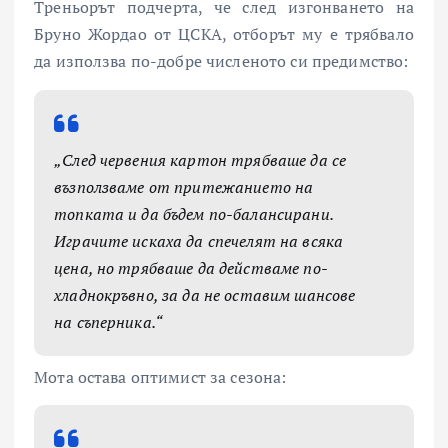
Треньорът подчерта, че след изгонването на
Бруно Жордао от ЦСКА, отборът му е трябвало
да използва по-добре численото си предимство:
„След червения картон трябваше да се
възползваме от притежанието на
топката и да бъдем по-балансирани.
Играчите искаха да спечелят на всяка
цена, но трябваше да действаме по-
хладнокръвно, за да не оставим шансове
на съперника.“
Мота остава оптимист за сезона: