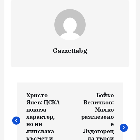
Gazzettabg
Навигация
Христо
Бойко
Янев: ЦСКА
Величков:
показа
Малко
характер,
разглезено
но ни
е
липсваха
Лудогорец
късмет и
да търси