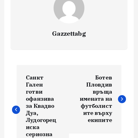
Gazzettabg
Навигация
Санкт
Ботев
Гален
Пловдив
готви
връща
офанзива
имената на
за Квадво
футболист
Дуа,
ите върху
Лудогорец
екипите
иска
сериозна