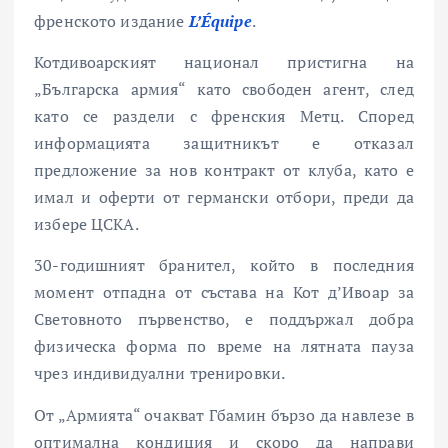
френското издание
L’Équipe
.
Котдивоарският национал пристигна на
„Българска армия“ като свободен агент, след
като се раздели с френския Метц. Според
информацията защитникът е отказал
предложение за нов контракт от клуба, като е
имал и оферти от германски отбори, преди да
избере ЦСКА.
30-годишният бранител, който в последния
момент отпадна от състава на Кот д’Ивоар за
Световното първенство, е поддържал добра
физическа форма по време на лятната пауза
чрез индивидуални тренировки.
От „Армията“ очакват Гбамин бързо да навлезе в
оптимална кондиция и скоро да направи