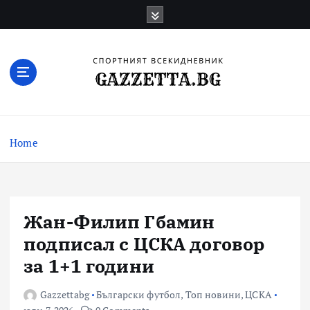
Skip
to
content
Актуални новини за българския футбол,
прогнозни резултати и коментари
Home
Жан-Филип Гбамин
подписал с ЦСКА договор
за 1+1 години
Gazzettabg
Български футбол
,
Топ новини
,
ЦСКА