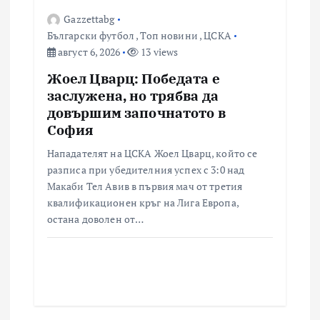
Gazzettabg
Български футбол
,
Топ новини
,
ЦСКА
август 6, 2026
13 views
Жоел Цварц: Победата е
заслужена, но трябва да
довършим започнатото в
София
Нападателят на ЦСКА Жоел Цварц, който се
разписа при убедителния успех с 3:0 над
Макаби Тел Авив в първия мач от третия
квалификационен кръг на Лига Европа,
остана доволен от…