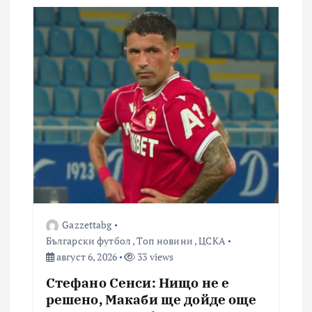
Gazzettabg
Български футбол
,
Топ новини
,
ЦСКА
август 6, 2026
33 views
Стефано Сенси: Нищо не е
решено, Макаби ще дойде още