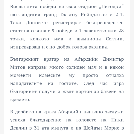
Висша лига победи на своя стадион „Питодри“
шотландския гранд Глазгоу Рейнджърс с 2:1.
Така Доновете регистрират безпрецедентен
старт на сезона с 9 победи и 1 равенство или 28
точки, колкото има и шампиона Селтик,
изпреварващ и с по-добра голова разлика.
Българският вратар на Абърдийн Димитър
Митов направи много солиден мач и в някои
моменти намесите му просто отчаяха
нападателите на гостите. След час игра
българинът получи и жълт картон за бавене на
времето.
В дербито на кръга Абърдийн напълно заслужи
успеха благодарение на головете на Ники
Девлин в 31-ата минута и на Шейдън Морис в