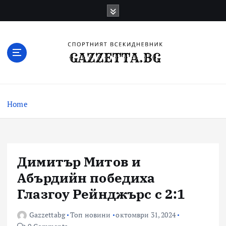
Skip
to
content
Актуални новини за българския футбол,
прогнозни резултати и коментари
Home
Димитър Митов и
Абърдийн победиха
Глазгоу Рейнджърс с 2:1
Gazzettabg
Топ новини
октомври 31, 2024