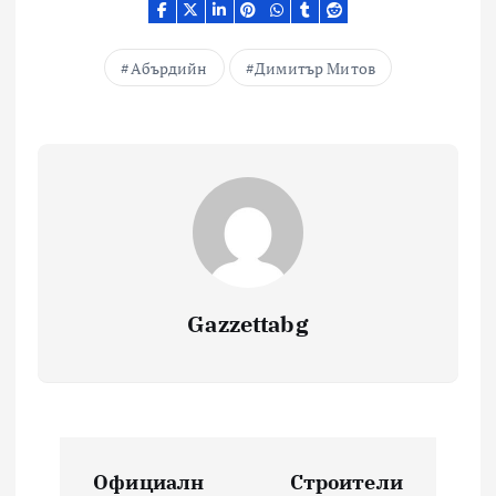
Абърдийн
Димитър Митов
Gazzettabg
Навигация
Официалн
Строители