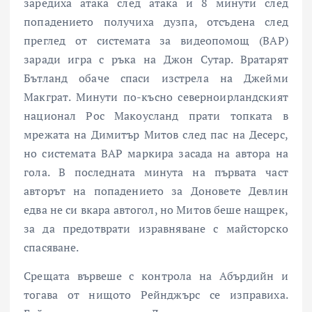
заредиха атака след атака и 8 минути след
попадението получиха дузпа, отсъдена след
преглед от системата за видеопомощ (ВАР)
заради игра с ръка на Джон Сутар. Вратарят
Бътланд обаче спаси изстрела на Джейми
Макграт. Минути по-късно северноирландският
национал Рос Макоусланд прати топката в
мрежата на Димитър Митов след пас на Десерс,
но системата ВАР маркира засада на автора на
гола. В последната минута на първата част
авторът на попадението за Доновете Девлин
едва не си вкара автогол, но Митов беше нащрек,
за да предотврати изравняване с майсторско
спасяване.
Срещата вървеше с контрола на Абърдийн и
тогава от нищото Рейнджърс се изправиха.