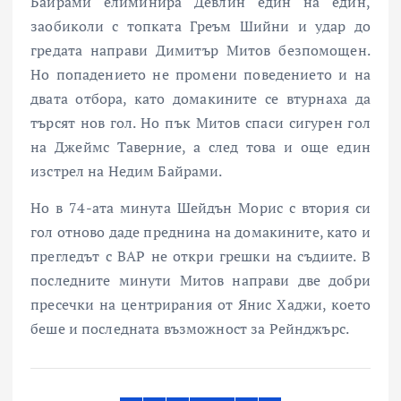
Байрами елиминира Девлин един на един,
заобиколи с топката Греъм Шийни и удар до
гредата направи Димитър Митов безпомощен.
Ho попадението не промени поведението и на
двата отбора, като домакините се втурнаха да
търсят нов гол. Но пък Митов спаси сигурен гол
на Джеймс Таверние, а след това и още един
изстрел на Недим Байрами.
Но в 74-ата минута Шейдън Морис с втория си
гол отново даде преднина на домакините, като и
прегледът с ВАР не откри грешки на съдиите. В
последните минути Митов направи две добри
пресечки на центрирания от Янис Хаджи, което
беше и последната възможност за Рейнджърс.