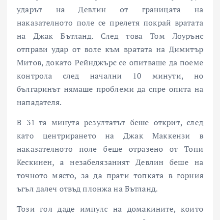
ударът на Девлин от границата на
наказателното поле се прелетя покрай вратата
на Джак Бътланд. След това Том Лоурънс
отправи удар от воле към вратата на Димитър
Митов, докато Рейнджърс се опитваше да поеме
контрола след начални 10 минути, но
българинът нямаше проблеми да спре опита на
нападателя.
В 31-та минута резултатът беше открит, след
като центрирането на Джак Маккензи в
наказателното поле беше отразено от Топи
Кескинен, а незабелязаният Девлин беше на
точното място, за да прати топката в горния
ъгъл далеч отвъд плонжа на Бътланд.
Този гол даде импулс на домакините, които