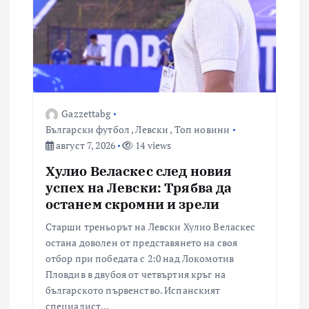
Gazzettabg
Български футбол
,
Левски
,
Топ новини
август 7, 2026
14 views
Хулио Веласкес след новия
успех на Левски: Трябва да
останем скромни и зрели
Старши треньорът на Левски Хулио Веласкес
остана доволен от представянето на своя
отбор при победата с 2:0 над Локомотив
Пловдив в двубоя от четвъртия кръг на
българското първенство. Испанският
специалист…