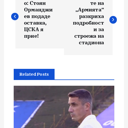
о: Стоян
те на
Орманджи
„Армията“
ев подаде
разкриха
оставка,
подробност
ЦСКА я
и за
прие!
строежа на
стадиона
Related Posts