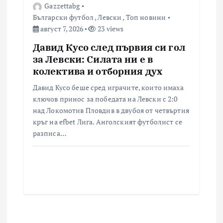
Gazzettabg
Български футбол
,
Левски
,
Топ новини
август 7, 2026
23 views
Давид Кусо след първия си гол
за Левски: Силата ни е в
колектива и отборния дух
Давид Кусо беше сред играчите, които имаха
ключов принос за победата на Левски с 2:0
над Локомотив Пловдив в двубоя от четвъртия
кръг на efbet Лига. Анголският футболист се
разписа…