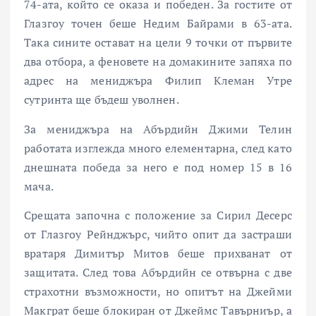
74-ата, който се оказа и победен. За гостите от
Глазгоу точен беше Недим Байрами в 63-ата.
Така сините остават на цели 9 точки от първите
два отбора, а феновете на домакините запяха по
адрес на мениджъра Филип Клеман Утре
сутринта ще бъдеш уволнен.
За мениджъра на Абърдийн Джими Телин
работата изглежда много елементарна, след като
днешната победа за него е под номер 15 в 16
мача.
Срещата започна с положение за Сирил Десерс
от Глазгоу Рейнджърс, чийто опит да застраши
вратаря Димитър Митов беше прихванат от
защитата. След това Абърдийн се отвърна с две
страхотни възможности, но опитът на Джейми
Макграт беше блокиран от Джеймс Тавърниър, а