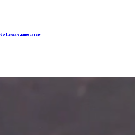
юбо Пенев е животът му