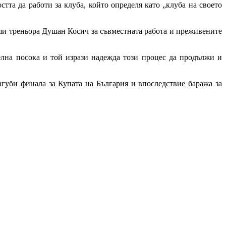
тта да работи за клуба, който определя като „клуба на своето
ши треньора
Душан Косич
за съвместната работа и преживените
елна посока и той изрази надежда този процес да продължи и
агуби финала за Купата на България и впоследствие баража за