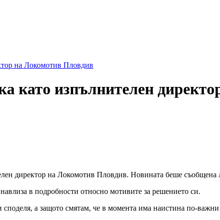
и коментари
ектор на Локомотив Пловдив
вка като изпълнителен директ
елен директор на
Локомотив Пловдив
. Новината беше съобщена 
а навлиза в подробности относно мотивите за решението си.
и споделя, а защото смятам, че в момента има наистина по-важни 