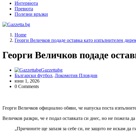
Интервюта
Превюта
Полезни връзки
Актуални новини за българския футбол, прогнозни резултати 
Home
Георги Величков подаде оставка като изпълнителен дир
Георги Величков подаде оста
Gazzettabg
Български футбол
,
Локомотив Пловдив
юни 1, 2026
0 Comments
Георги Величков
официално обяви, че напуска поста изпълнит
Величков разкри, че е подал оставката си днес, но не пожела д
„Причините ще запазя за себе си, не защото не искам да г