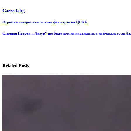
Gazzettabg
Навигация
Огромен интерес към новите фен карти на ЦСКА
Стилиян Петров: „Лазур“ ще бъде дом на надеждата, а най-важното за Л
Related Posts