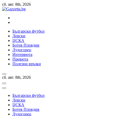
Skip
сб. авг. 8th, 2026
to
content
Актуални новини за българския футбол, прогнозни резултати 
Български футбол
Левски
ЦСКА
Ботев Пловдив
Лудогорец
Интервюта
Превюта
Полезни връзки
сб. авг. 8th, 2026
Български футбол
Левски
ЦСКА
Ботев Пловдив
Лудогорец