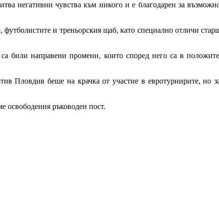
тва негативни чувства към никого и е благодарен за възможнос
 футболистите и треньорския щаб, като специално отличи стар
ба са били направени промени, които според него са в положит
отив Пловдив беше на крачка от участие в евротурнирите, но з
е освободения ръководен пост.