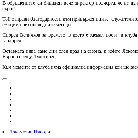
В обръщението си бившият вече директор подчерта, че не изпи
сърце“.
Той отправи благодарности към привържениците, служителите,
емоции през последните месеци.
Според Величков за времето, в което е заемал поста, в клу
занапред.
Оставката идва само дни след края на сезона, в който Локом
Европа срещу
Лудогорец
.
Към момента от клуба няма официална информация кой ще заем
Локомотив Пловдив