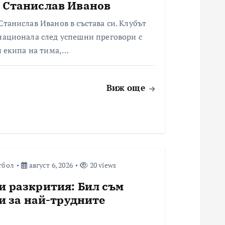
 Станислав Иванов
танислав Иванов в състава си. Клубът
национала след успешни преговори с
и екипа на тима,…
Виж още
тбол
август 6, 2026
20 views
и разкрития: Бил съм
 и за най-трудните