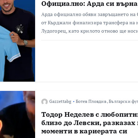
Официално: Арда си върна
Арда официално обяви завръщането на С
от Кърджали финализира трансфера на 
Лудогорец, като крилото отново ще нос
Gazzettabg
Ботев Пловдив
,
Български фу
Тодор Неделев с любопитн
близо до Левски, разказах
моменти в кариерата си