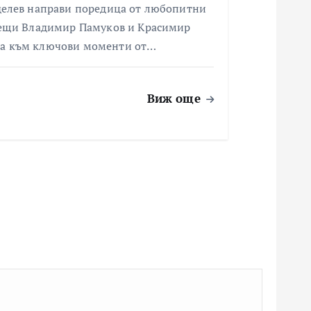
делев направи поредица от любопитни
одещи Владимир Памуков и Красимир
на към ключови моменти от…
Виж още