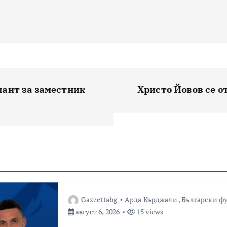
лант за заместник
Христо Йовов се о
Gazzettabg
Арда Кърджали
,
Български ф
август 6, 2026
15 views