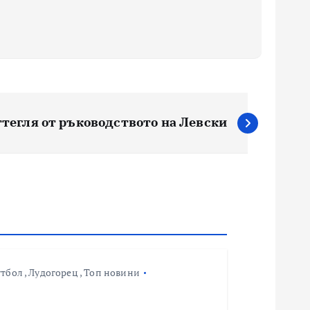
ттегля от ръководството на Левски
утбол
,
Лудогорец
,
Топ новини