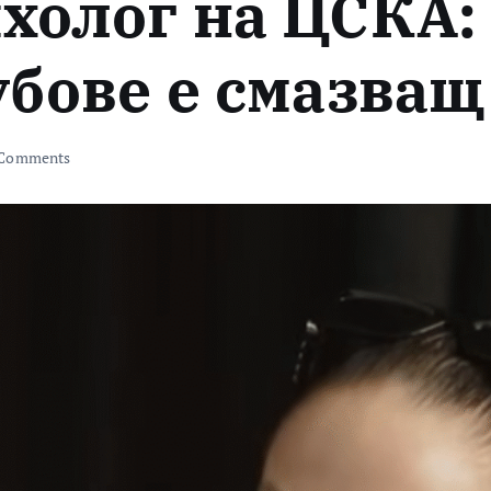
холог на ЦСКА:
убове е смазващ
Comments