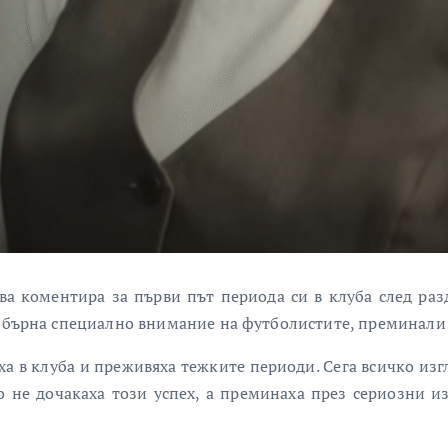
 коментира за първи път периода си в клуба след разд
 обърна специално внимание на футболистите, преминали
аха в клуба и преживяха тежките периоди. Сега всичко из
 не дочакаха този успех, а преминаха през сериозни и