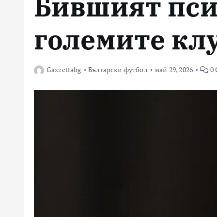
Бившият пси
големите кл
Gazzettabg
Български футбол
май 29, 2026
0 