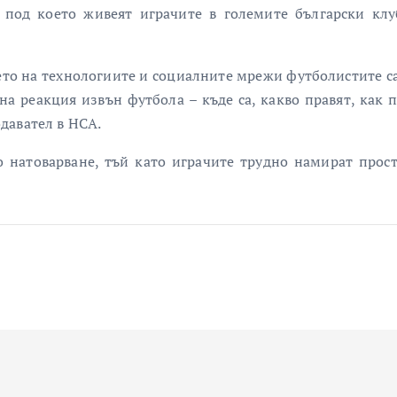
 под което живеят играчите в големите български клу
нето на технологиите и социалните мрежи футболистите с
хна реакция извън футбола – къде са, какво правят, как п
давател в НСА.
о натоварване, тъй като играчите трудно намират прост