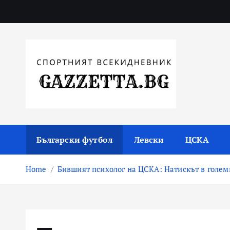
Skip
to
content
Актуални новини за българския футбол, прогнозни
Български футбол
Левски
ЦСКА
Home
Бившият психолог на ЦСКА: Натискът в голем