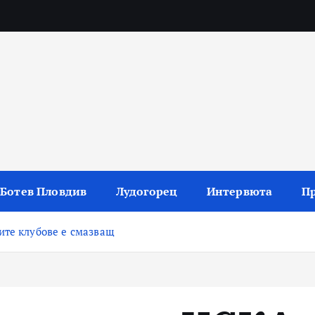
 резултати и коментари
Ботев Пловдив
Лудогорец
Интервюта
П
ите клубове е смазващ