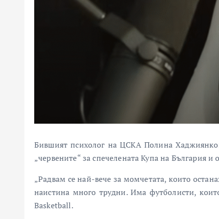
Бившият психолог на ЦСКА Полина Хаджиянкова
„червените“ за спечелената Купа на България и
„Радвам се най-вече за момчетата, които остан
наистина много трудни. Има футболисти, които
Basketball.