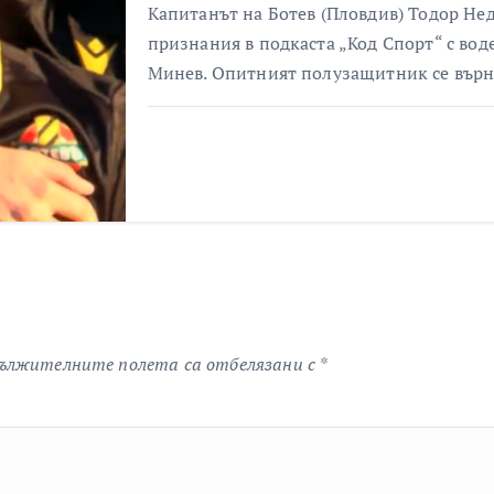
Капитанът на Ботев (Пловдив) Тодор Не
признания в подкаста „Код Спорт“ с в
Минев. Опитният полузащитник се вър
ължителните полета са отбелязани с
*